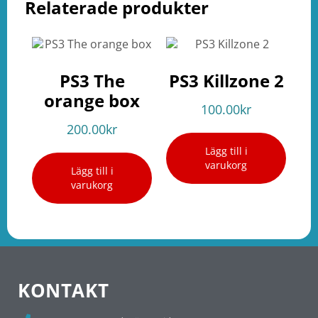
Relaterade produkter
PS3 The
PS3 Killzone 2
orange box
100.00
kr
200.00
kr
Lägg till i
varukorg
Lägg till i
varukorg
KONTAKT