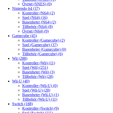
Övrigt (SNES)
(0)
Nintendo 64
(37)
Kontroller (N64)
(2)
Spel (N64)
(16)
Basenheter (N64)
(2)
Tillbehör (N64)
(8)
Övrigt (N64)
(9)
Gamecube
(45)
Kontroller (Gamecube)
(2)
Spel (Gamecube)
(37)
Basenheter (Gamecube)
(0)
Tillbehör (Gamecube)
(6)
Wii
(288)
Kontroller (Wii)
(11)
Spel (Wii)
(251)
Basenheter (Wii)
(3)
Tillbehör (Wii)
(28)
Wii-U
(40)
Kontroller (Wii-U)
(0)
Spel (Wii-U)
(28)
Basenheter (Wii-U)
(1)
Tillbehör (Wii-U)
(11)
Switch
(188)
Kontroller (Switch)
(9)
Spel (Switch)
(111)