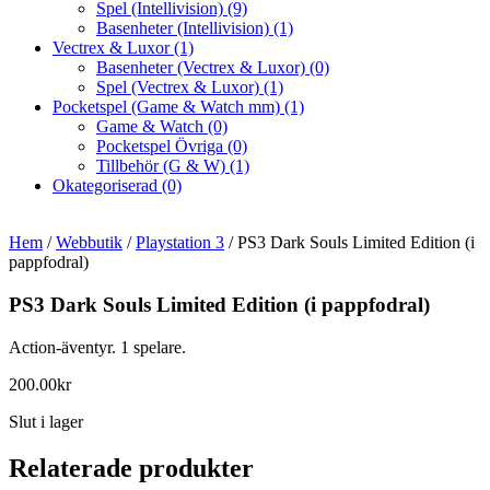
Spel (Intellivision)
(9)
Basenheter (Intellivision)
(1)
Vectrex & Luxor
(1)
Basenheter (Vectrex & Luxor)
(0)
Spel (Vectrex & Luxor)
(1)
Pocketspel (Game & Watch mm)
(1)
Game & Watch
(0)
Pocketspel Övriga
(0)
Tillbehör (G & W)
(1)
Okategoriserad
(0)
Hem
/
Webbutik
/
Playstation 3
/ PS3 Dark Souls Limited Edition (i
pappfodral)
PS3 Dark Souls Limited Edition (i pappfodral)
Action-äventyr. 1 spelare.
200.00
kr
Slut i lager
Relaterade produkter