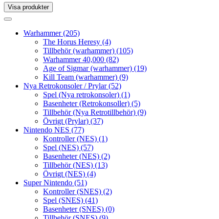
Visa produkter
Toggle
navigation
Toggle
navigation
Warhammer
(205)
The Horus Heresy
(4)
Tillbehör (warhammer)
(105)
Warhammer 40,000
(82)
Age of Sigmar (warhammer)
(19)
Kill Team (warhammer)
(9)
Nya Retrokonsoler / Prylar
(52)
Spel (Nya retrokonsoler)
(1)
Basenheter (Retrokonsoller)
(5)
Tillbehör (Nya Retrotillbehör)
(9)
Övrigt (Prylar)
(37)
Nintendo NES
(77)
Kontroller (NES)
(1)
Spel (NES)
(57)
Basenheter (NES)
(2)
Tillbehör (NES)
(13)
Övrigt (NES)
(4)
Super Nintendo
(51)
Kontroller (SNES)
(2)
Spel (SNES)
(41)
Basenheter (SNES)
(0)
Tillbehör (SNES)
(9)