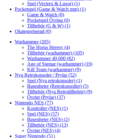
Spel (Vectrex & Luxor)
(1)
Pocketspel (Game & Watch mm)
(1)
Game & Watch
(0)
Pocketspel Övriga
(0)
Tillbehör (G & W)
(1)
Okategoriserad
(0)
Warhammer
(205)
The Horus Heresy
(4)
Tillbehör (warhammer)
(105)
Warhammer 40,000
(82)
Age of Sigmar (warhammer)
(19)
Kill Team (warhammer)
(9)
Nya Retrokonsoler / Prylar
(52)
Spel (Nya retrokonsoler)
(1)
Basenheter (Retrokonsoller)
(5)
Tillbehör (Nya Retrotillbehör)
(9)
Övrigt (Prylar)
(37)
Nintendo NES
(77)
Kontroller (NES)
(1)
Spel (NES)
(57)
Basenheter (NES)
(2)
Tillbehör (NES)
(13)
Övrigt (NES)
(4)
Super Nintendo
(51)