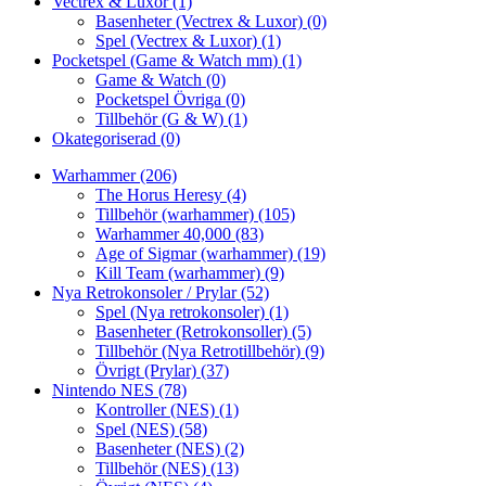
Vectrex & Luxor
(1)
Basenheter (Vectrex & Luxor)
(0)
Spel (Vectrex & Luxor)
(1)
Pocketspel (Game & Watch mm)
(1)
Game & Watch
(0)
Pocketspel Övriga
(0)
Tillbehör (G & W)
(1)
Okategoriserad
(0)
Warhammer
(206)
The Horus Heresy
(4)
Tillbehör (warhammer)
(105)
Warhammer 40,000
(83)
Age of Sigmar (warhammer)
(19)
Kill Team (warhammer)
(9)
Nya Retrokonsoler / Prylar
(52)
Spel (Nya retrokonsoler)
(1)
Basenheter (Retrokonsoller)
(5)
Tillbehör (Nya Retrotillbehör)
(9)
Övrigt (Prylar)
(37)
Nintendo NES
(78)
Kontroller (NES)
(1)
Spel (NES)
(58)
Basenheter (NES)
(2)
Tillbehör (NES)
(13)