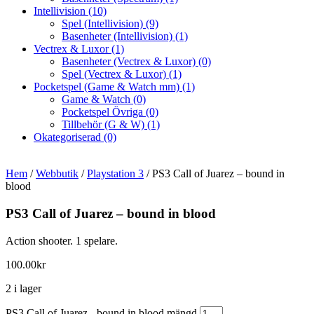
Intellivision
(10)
Spel (Intellivision)
(9)
Basenheter (Intellivision)
(1)
Vectrex & Luxor
(1)
Basenheter (Vectrex & Luxor)
(0)
Spel (Vectrex & Luxor)
(1)
Pocketspel (Game & Watch mm)
(1)
Game & Watch
(0)
Pocketspel Övriga
(0)
Tillbehör (G & W)
(1)
Okategoriserad
(0)
Hem
/
Webbutik
/
Playstation 3
/ PS3 Call of Juarez – bound in
blood
PS3 Call of Juarez – bound in blood
Action shooter. 1 spelare.
100.00
kr
2 i lager
PS3 Call of Juarez - bound in blood mängd