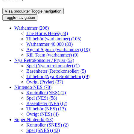
Visa produkter
Toggle navigation
Toggle navigation
Warhammer
(206)
The Horus Heresy
(4)
Tillbehör (warhammer)
(105)
Warhammer 40,000
(83)
Age of Sigmar (warhammer)
(19)
Kill Team (warhammer)
(9)
Nya Retrokonsoler / Prylar
(52)
Spel (Nya retrokonsoler)
(1)
Basenheter (Retrokonsoller)
(5)
Tillbehör (Nya Retrotillbehör)
(9)
Övrigt (Prylar)
(37)
Nintendo NES
(78)
Kontroller (NES)
(1)
Spel (NES)
(58)
Basenheter (NES)
(2)
Tillbehör (NES)
(13)
Övrigt (NES)
(4)
Super Nintendo
(53)
Kontroller (SNES)
(2)
Spel (SNES)
(42)