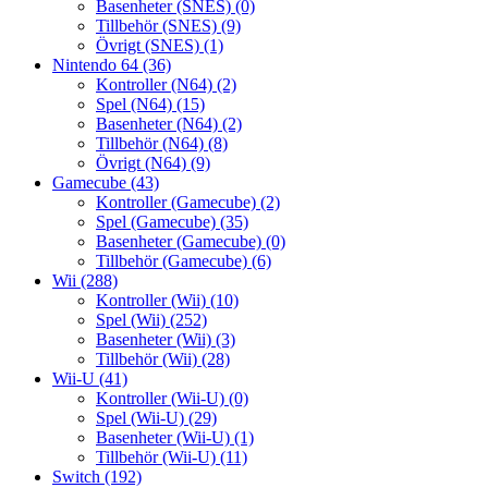
Basenheter (SNES)
(0)
Tillbehör (SNES)
(9)
Övrigt (SNES)
(1)
Nintendo 64
(36)
Kontroller (N64)
(2)
Spel (N64)
(15)
Basenheter (N64)
(2)
Tillbehör (N64)
(8)
Övrigt (N64)
(9)
Gamecube
(43)
Kontroller (Gamecube)
(2)
Spel (Gamecube)
(35)
Basenheter (Gamecube)
(0)
Tillbehör (Gamecube)
(6)
Wii
(288)
Kontroller (Wii)
(10)
Spel (Wii)
(252)
Basenheter (Wii)
(3)
Tillbehör (Wii)
(28)
Wii-U
(41)
Kontroller (Wii-U)
(0)
Spel (Wii-U)
(29)
Basenheter (Wii-U)
(1)
Tillbehör (Wii-U)
(11)
Switch
(192)