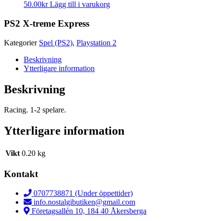
50.00
kr
Lägg till i varukorg
PS2 X-treme Express
Kategorier
Spel (PS2)
,
Playstation 2
Beskrivning
Ytterligare information
Beskrivning
Racing. 1-2 spelare.
Ytterligare information
Vikt
0.20 kg
Kontakt
0707738871 (Under öppettider)
info.nostalgibutiken@gmail.com
Företagsallén 10, 184 40 Åkersberga