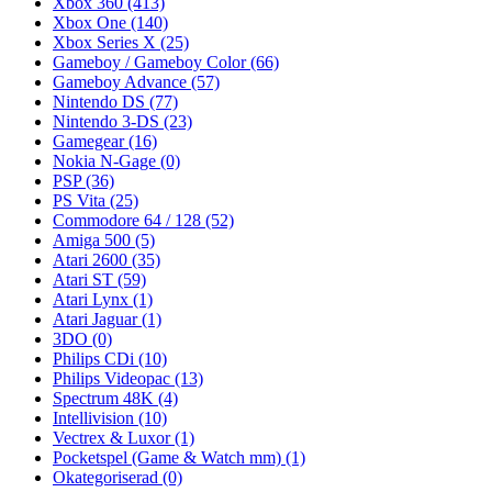
Xbox 360
(413)
Xbox One
(140)
Xbox Series X
(25)
Gameboy / Gameboy Color
(66)
Gameboy Advance
(57)
Nintendo DS
(77)
Nintendo 3-DS
(23)
Gamegear
(16)
Nokia N-Gage
(0)
PSP
(36)
PS Vita
(25)
Commodore 64 / 128
(52)
Amiga 500
(5)
Atari 2600
(35)
Atari ST
(59)
Atari Lynx
(1)
Atari Jaguar
(1)
3DO
(0)
Philips CDi
(10)
Philips Videopac
(13)
Spectrum 48K
(4)
Intellivision
(10)
Vectrex & Luxor
(1)
Pocketspel (Game & Watch mm)
(1)
Okategoriserad
(0)