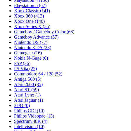
Playstation 4
(136)
Playstation 5
(67)
Xbox Classic
(141)
Xbox 360
(413)
Xbox One
(140)
Xbox Series X
(25)
Gameboy / Gameboy Color
(66)
Gameboy Advance
(57)
Nintendo DS
(77)
Nintendo 3-DS
(23)
Gamegear
(16)
Nokia N-Gage
(0)
PSP
(36)
PS Vita
(25)
Commodore 64 / 128
(52)
Amiga 500
(5)
Atari 2600
(35)
Atari ST
(59)
Atari Lynx
(1)
Atari Jaguar
(1)
3DO
(0)
Philips CDi
(10)
Philips Videopac
(13)
Spectrum 48K
(4)
Intellivision
(10)