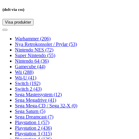
(dolt via css)
Visa produkter
Toggle
navigation
Toggle
navigation
Warhammer
(206)
Nya Retrokonsoler / Prylar
(53)
Nintendo NES
(72)
Super Nintendo
(55)
Nintendo 64
(36)
Gamecube
(44)
Wii
(288)
Wii-U
(41)
Switch
(192)
Switch 2
(43)
Sega Mastersystem
(12)
Sega Megadrive
(41)
Sega Mega-CD / Sega 32-X
(0)
Sega Saturn
(5)
Sega Dreamcast
(7)
Playstation 1
(57)
Playstation 2
(436)
Playstation 3
(315)