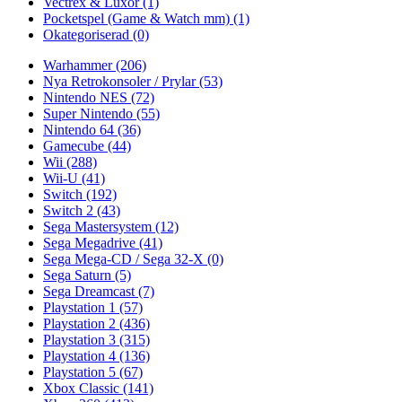
Vectrex & Luxor
(1)
Pocketspel (Game & Watch mm)
(1)
Okategoriserad
(0)
Warhammer
(206)
Nya Retrokonsoler / Prylar
(53)
Nintendo NES
(72)
Super Nintendo
(55)
Nintendo 64
(36)
Gamecube
(44)
Wii
(288)
Wii-U
(41)
Switch
(192)
Switch 2
(43)
Sega Mastersystem
(12)
Sega Megadrive
(41)
Sega Mega-CD / Sega 32-X
(0)
Sega Saturn
(5)
Sega Dreamcast
(7)
Playstation 1
(57)
Playstation 2
(436)
Playstation 3
(315)
Playstation 4
(136)
Playstation 5
(67)
Xbox Classic
(141)