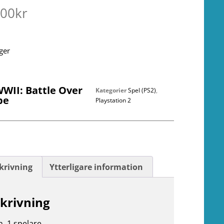
.00
kr
ager
WWII: Battle Over
Kategorier
Spel (PS2)
,
pe
Playstation 2
krivning
Ytterligare information
krivning
n. 1 spelare.