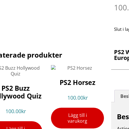
100
Slut i l
PS2 
aterade produkter
Euro
PS2 Horsez
PS2 Buzz
llywood Quiz
Bes
100.00
kr
100.00
kr
Bes
Lägg till i
varukorg
Lägg till i
Actio