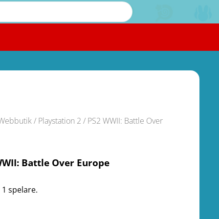
Webbutik
/
Playstation 2
/ PS2 WWII: Battle Over
e
WII: Battle Over Europe
 1 spelare.