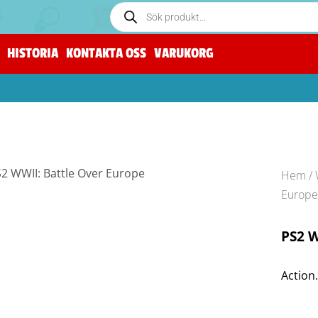
HISTORIA
KONTAKTA OSS
VARUKORG
Hem
/
Europ
PS2 W
Action.