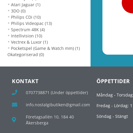
Atari Jaguar
(1)
3DO
(0)
Philips CDi
(10)
Philips Videopac
(13)
Spectrum 48K
(4)
Intellivision
(10)
Vectrex & Luxor
(1)
Pocketspel (Game & Watch mm)
(1)
Okategoriserad
(0)
KONTAKT
ÖPPETTIDER
0707738871 (Under öppettider)
Måndag - Torsdag
info.nostalgibutiken@gmail.com
Fredag - Lördag: 1
Söndag - Stängt
Företagsallén 10, 184 40
Åkersberga