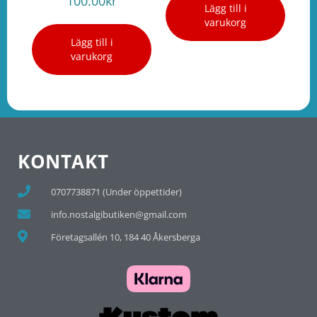
100.00
kr
Lägg till i
varukorg
Lägg till i
varukorg
KONTAKT
0707738871 (Under öppettider)
info.nostalgibutiken@gmail.com
Företagsallén 10, 184 40 Åkersberga