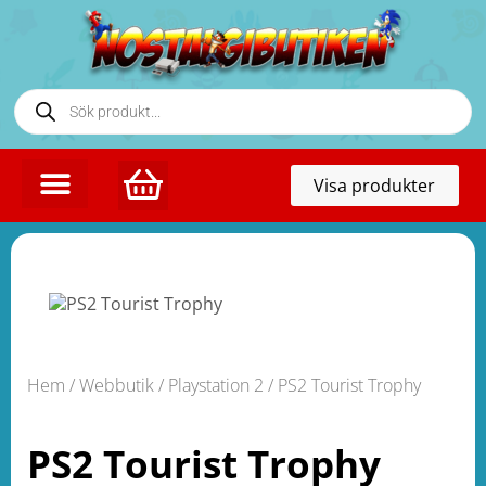
Toggl
Visa produkter
naviga
Hem
/
Webbutik
/
Playstation 2
/ PS2 Tourist Trophy
PS2 Tourist Trophy