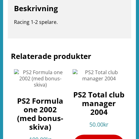
Beskrivning
Racing 1-2 spelare.
Relaterade produkter
e
ation
PS2 Total club
PS2 Formula
manager
one 2002
2004
(med bonus-
50.00
kr
skiva)