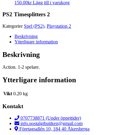
150.00
kr
Lägg till i varukorg
PS2 Timesplitters 2
Kategorier
Spel (PS2)
,
Playstation 2
Beskrivning
Ytterligare information
Beskrivning
Action. 1-2 spelare.
Ytterligare information
Vikt
0.20 kg
Kontakt
0707738871 (Under öppettider)
info.nostalgibutiken@gmail.com
Företagsallén 10, 184 40 Åkersberga