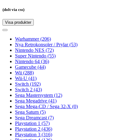
(dolt via css)
Visa produkter
Toggle
navigation
Toggle
navigation
Warhammer
(206)
Nya Retrokonsoler / Prylar
(53)
Nintendo NES
(72)
Super Nintendo
(55)
Nintendo 64
(36)
Gamecube
(44)
Wii
(288)
Wii-U
(41)
Switch
(192)
Switch 2
(43)
Sega Mastersystem
(12)
Sega Megadrive
(41)
Sega Mega-CD / Sega 32-X
(0)
Sega Saturn
(5)
Sega Dreamcast
(7)
Playstation 1
(57)
Playstation 2
(436)
Playstation 3
(316)