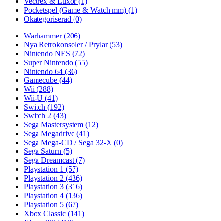
Vectrex & Luxor
(1)
Pocketspel (Game & Watch mm)
(1)
Okategoriserad
(0)
Warhammer
(206)
Nya Retrokonsoler / Prylar
(53)
Nintendo NES
(72)
Super Nintendo
(55)
Nintendo 64
(36)
Gamecube
(44)
Wii
(288)
Wii-U
(41)
Switch
(192)
Switch 2
(43)
Sega Mastersystem
(12)
Sega Megadrive
(41)
Sega Mega-CD / Sega 32-X
(0)
Sega Saturn
(5)
Sega Dreamcast
(7)
Playstation 1
(57)
Playstation 2
(436)
Playstation 3
(316)
Playstation 4
(136)
Playstation 5
(67)
Xbox Classic
(141)