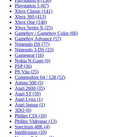
Playstation 4
(136)
Playstation 5
(67)
Xbox Classic
(141)
Xbox 360
(413)
Xbox One
(140)
Xbox Series X
(25)
Gameboy / Gameboy Color
(66)
Gameboy Advance
(57)
Nintendo DS
(77)
Nintendo 3-DS
(23)
Gamegear
(16)
Nokia N-Gage
(0)
PSP
(36)
PS Vita
(25)
Commodore 64 / 128
(52)
Amiga 500
(5)
Atari 2600
(35)
Atari ST
(59)
Atari Lynx
(1)
Atari Jaguar
(1)
3DO
(0)
Philips CDi
(10)
Philips Videopac
(13)
Spectrum 48K
(4)
Intellivision
(10)