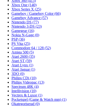
Xbox 360
(413)
Xbox One
(140)
Xbox Series X
(25)
Gameboy / Gameboy Color
(66)
Gameboy Advance
(57)
Nintendo DS
(77)
Nintendo 3-DS
(23)
Gamegear
(16)
Nokia N-Gage
(0)
PSP
(36)
PS Vita
(25)
Commodore 64 / 128
(52)
Amiga 500
(5)
Atari 2600
(35)
Atari ST
(59)
Atari Lynx
(1)
Atari Jaguar
(1)
3DO
(0)
Philips CDi
(10)
Philips Videopac
(13)
Spectrum 48K
(4)
Intellivision
(10)
Vectrex & Luxor
(1)
Pocketspel (Game & Watch mm)
(1)
Okategoriserad
(0)