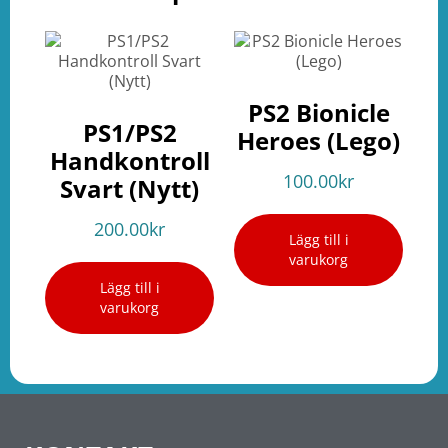
PS2 Bionicle
PS1/PS2
Heroes (Lego)
Handkontroll
100.00
kr
Svart (Nytt)
200.00
kr
Lägg till i
varukorg
Lägg till i
varukorg