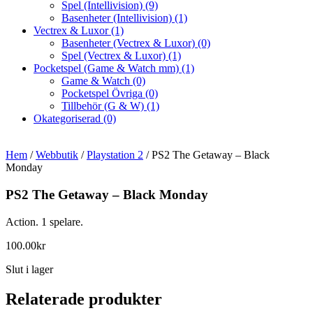
Spel (Intellivision)
(9)
Basenheter (Intellivision)
(1)
Vectrex & Luxor
(1)
Basenheter (Vectrex & Luxor)
(0)
Spel (Vectrex & Luxor)
(1)
Pocketspel (Game & Watch mm)
(1)
Game & Watch
(0)
Pocketspel Övriga
(0)
Tillbehör (G & W)
(1)
Okategoriserad
(0)
Hem
/
Webbutik
/
Playstation 2
/ PS2 The Getaway – Black
Monday
PS2 The Getaway – Black Monday
Action. 1 spelare.
100.00
kr
Slut i lager
Relaterade produkter