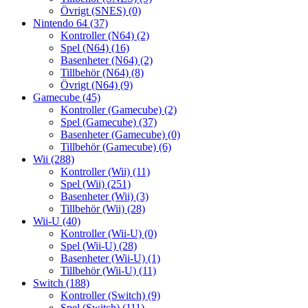
Övrigt (SNES)
(0)
Nintendo 64
(37)
Kontroller (N64)
(2)
Spel (N64)
(16)
Basenheter (N64)
(2)
Tillbehör (N64)
(8)
Övrigt (N64)
(9)
Gamecube
(45)
Kontroller (Gamecube)
(2)
Spel (Gamecube)
(37)
Basenheter (Gamecube)
(0)
Tillbehör (Gamecube)
(6)
Wii
(288)
Kontroller (Wii)
(11)
Spel (Wii)
(251)
Basenheter (Wii)
(3)
Tillbehör (Wii)
(28)
Wii-U
(40)
Kontroller (Wii-U)
(0)
Spel (Wii-U)
(28)
Basenheter (Wii-U)
(1)
Tillbehör (Wii-U)
(11)
Switch
(188)
Kontroller (Switch)
(9)
Spel (Switch)
(111)