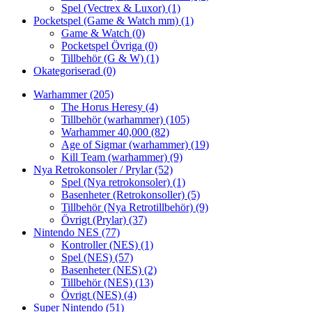
Spel (Vectrex & Luxor)
(1)
Pocketspel (Game & Watch mm)
(1)
Game & Watch
(0)
Pocketspel Övriga
(0)
Tillbehör (G & W)
(1)
Okategoriserad
(0)
Warhammer
(205)
The Horus Heresy
(4)
Tillbehör (warhammer)
(105)
Warhammer 40,000
(82)
Age of Sigmar (warhammer)
(19)
Kill Team (warhammer)
(9)
Nya Retrokonsoler / Prylar
(52)
Spel (Nya retrokonsoler)
(1)
Basenheter (Retrokonsoller)
(5)
Tillbehör (Nya Retrotillbehör)
(9)
Övrigt (Prylar)
(37)
Nintendo NES
(77)
Kontroller (NES)
(1)
Spel (NES)
(57)
Basenheter (NES)
(2)
Tillbehör (NES)
(13)
Övrigt (NES)
(4)
Super Nintendo
(51)