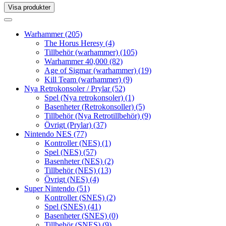
Visa produkter
Toggle
navigation
Toggle
navigation
Warhammer
(205)
The Horus Heresy
(4)
Tillbehör (warhammer)
(105)
Warhammer 40,000
(82)
Age of Sigmar (warhammer)
(19)
Kill Team (warhammer)
(9)
Nya Retrokonsoler / Prylar
(52)
Spel (Nya retrokonsoler)
(1)
Basenheter (Retrokonsoller)
(5)
Tillbehör (Nya Retrotillbehör)
(9)
Övrigt (Prylar)
(37)
Nintendo NES
(77)
Kontroller (NES)
(1)
Spel (NES)
(57)
Basenheter (NES)
(2)
Tillbehör (NES)
(13)
Övrigt (NES)
(4)
Super Nintendo
(51)
Kontroller (SNES)
(2)
Spel (SNES)
(41)
Basenheter (SNES)
(0)
Tillbehör (SNES)
(9)