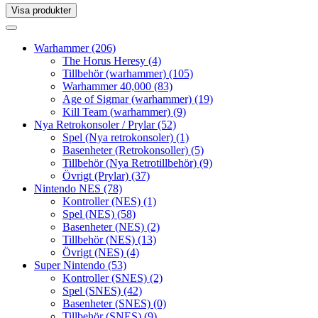
Visa produkter
Toggle
navigation
Toggle
navigation
Warhammer
(206)
The Horus Heresy
(4)
Tillbehör (warhammer)
(105)
Warhammer 40,000
(83)
Age of Sigmar (warhammer)
(19)
Kill Team (warhammer)
(9)
Nya Retrokonsoler / Prylar
(52)
Spel (Nya retrokonsoler)
(1)
Basenheter (Retrokonsoller)
(5)
Tillbehör (Nya Retrotillbehör)
(9)
Övrigt (Prylar)
(37)
Nintendo NES
(78)
Kontroller (NES)
(1)
Spel (NES)
(58)
Basenheter (NES)
(2)
Tillbehör (NES)
(13)
Övrigt (NES)
(4)
Super Nintendo
(53)
Kontroller (SNES)
(2)
Spel (SNES)
(42)
Basenheter (SNES)
(0)
Tillbehör (SNES)
(9)