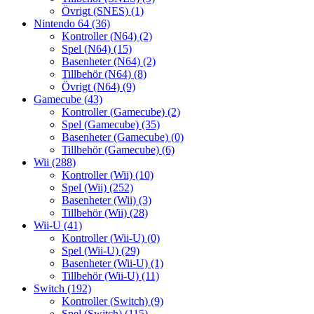
Övrigt (SNES)
(1)
Nintendo 64
(36)
Kontroller (N64)
(2)
Spel (N64)
(15)
Basenheter (N64)
(2)
Tillbehör (N64)
(8)
Övrigt (N64)
(9)
Gamecube
(43)
Kontroller (Gamecube)
(2)
Spel (Gamecube)
(35)
Basenheter (Gamecube)
(0)
Tillbehör (Gamecube)
(6)
Wii
(288)
Kontroller (Wii)
(10)
Spel (Wii)
(252)
Basenheter (Wii)
(3)
Tillbehör (Wii)
(28)
Wii-U
(41)
Kontroller (Wii-U)
(0)
Spel (Wii-U)
(29)
Basenheter (Wii-U)
(1)
Tillbehör (Wii-U)
(11)
Switch
(192)
Kontroller (Switch)
(9)
Spel (Switch)
(115)