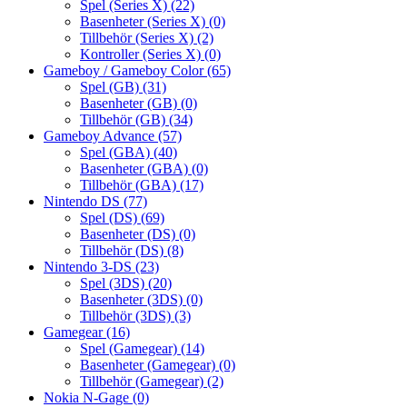
Spel (Series X)
(22)
Basenheter (Series X)
(0)
Tillbehör (Series X)
(2)
Kontroller (Series X)
(0)
Gameboy / Gameboy Color
(65)
Spel (GB)
(31)
Basenheter (GB)
(0)
Tillbehör (GB)
(34)
Gameboy Advance
(57)
Spel (GBA)
(40)
Basenheter (GBA)
(0)
Tillbehör (GBA)
(17)
Nintendo DS
(77)
Spel (DS)
(69)
Basenheter (DS)
(0)
Tillbehör (DS)
(8)
Nintendo 3-DS
(23)
Spel (3DS)
(20)
Basenheter (3DS)
(0)
Tillbehör (3DS)
(3)
Gamegear
(16)
Spel (Gamegear)
(14)
Basenheter (Gamegear)
(0)
Tillbehör (Gamegear)
(2)
Nokia N-Gage
(0)