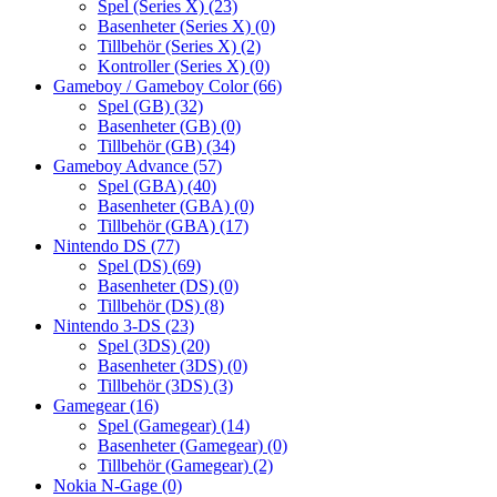
Spel (Series X)
(23)
Basenheter (Series X)
(0)
Tillbehör (Series X)
(2)
Kontroller (Series X)
(0)
Gameboy / Gameboy Color
(66)
Spel (GB)
(32)
Basenheter (GB)
(0)
Tillbehör (GB)
(34)
Gameboy Advance
(57)
Spel (GBA)
(40)
Basenheter (GBA)
(0)
Tillbehör (GBA)
(17)
Nintendo DS
(77)
Spel (DS)
(69)
Basenheter (DS)
(0)
Tillbehör (DS)
(8)
Nintendo 3-DS
(23)
Spel (3DS)
(20)
Basenheter (3DS)
(0)
Tillbehör (3DS)
(3)
Gamegear
(16)
Spel (Gamegear)
(14)
Basenheter (Gamegear)
(0)
Tillbehör (Gamegear)
(2)
Nokia N-Gage
(0)