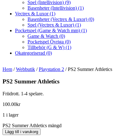
Spel (Intellivision)
(9)
Basenheter (Intellivision)
(1)
Vectrex & Luxor
(1)
Basenheter (Vectrex & Luxor)
(0)
Spel (Vectrex & Luxor)
(1)
Pocketspel (Game & Watch mm)
(1)
Game & Watch
(0)
Pocketspel Övriga
(0)
Tillbehör (G & W)
(1)
Okategoriserad
(0)
Hem
/
Webbutik
/
Playstation 2
/ PS2 Summer Athletics
PS2 Summer Athletics
Friidrott. 1-4 spelare.
100.00
kr
1 i lager
PS2 Summer Athletics mängd
Lägg till i varukorg