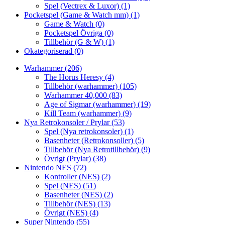
Spel (Vectrex & Luxor)
(1)
Pocketspel (Game & Watch mm)
(1)
Game & Watch
(0)
Pocketspel Övriga
(0)
Tillbehör (G & W)
(1)
Okategoriserad
(0)
Warhammer
(206)
The Horus Heresy
(4)
Tillbehör (warhammer)
(105)
Warhammer 40,000
(83)
Age of Sigmar (warhammer)
(19)
Kill Team (warhammer)
(9)
Nya Retrokonsoler / Prylar
(53)
Spel (Nya retrokonsoler)
(1)
Basenheter (Retrokonsoller)
(5)
Tillbehör (Nya Retrotillbehör)
(9)
Övrigt (Prylar)
(38)
Nintendo NES
(72)
Kontroller (NES)
(2)
Spel (NES)
(51)
Basenheter (NES)
(2)
Tillbehör (NES)
(13)
Övrigt (NES)
(4)
Super Nintendo
(55)