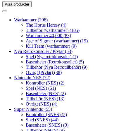
Visa produkter
Toggle
navigation
Toggle
navigation
Warhammer
(206)
The Horus Heresy
(4)
Tillbehör (warhammer)
(105)
Warhammer 40,000
(83)
Age of Sigmar (warhammer)
(19)
Kill Team (warhammer)
(9)
Nya Retrokonsoler / Prylar
(53)
Spel (Nya retrokonsoler)
(1)
Basenheter (Retrokonsoller)
(5)
Tillbehör (Nya Retrotillbehör)
(9)
Övrigt (Prylar)
(38)
Nintendo NES
(72)
Kontroller (NES)
(2)
Spel (NES)
(51)
Basenheter (NES)
(2)
Tillbehör (NES)
(13)
Övrigt (NES)
(4)
Super Nintendo
(55)
Kontroller (SNES)
(2)
Spel (SNES)
(44)
Basenheter (SNES)
(0)
Tillbehör (SNES)
(9)