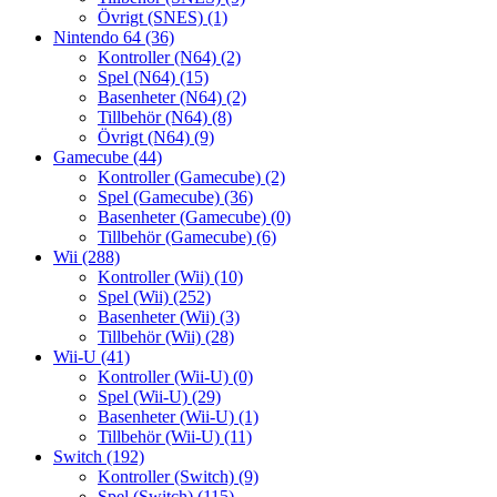
Övrigt (SNES)
(1)
Nintendo 64
(36)
Kontroller (N64)
(2)
Spel (N64)
(15)
Basenheter (N64)
(2)
Tillbehör (N64)
(8)
Övrigt (N64)
(9)
Gamecube
(44)
Kontroller (Gamecube)
(2)
Spel (Gamecube)
(36)
Basenheter (Gamecube)
(0)
Tillbehör (Gamecube)
(6)
Wii
(288)
Kontroller (Wii)
(10)
Spel (Wii)
(252)
Basenheter (Wii)
(3)
Tillbehör (Wii)
(28)
Wii-U
(41)
Kontroller (Wii-U)
(0)
Spel (Wii-U)
(29)
Basenheter (Wii-U)
(1)
Tillbehör (Wii-U)
(11)
Switch
(192)
Kontroller (Switch)
(9)
Spel (Switch)
(115)