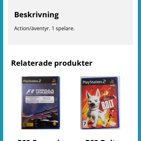
Beskrivning
e
Action/äventyr. 1 spelare.
ation
Relaterade produkter