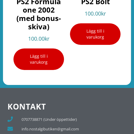
PS2 Formula
PS2 Bolt
one 2002
100.00
kr
(med bonus-
skiva)
Lägg till i
varukorg
100.00
kr
Lägg till i
varukorg
KONTAKT
0707738871 (Under öppettider)
info.nostalgibutiken@gmail.com