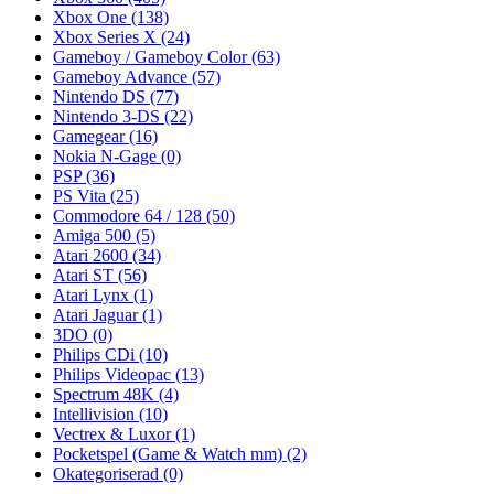
Xbox One
(138)
Xbox Series X
(24)
Gameboy / Gameboy Color
(63)
Gameboy Advance
(57)
Nintendo DS
(77)
Nintendo 3-DS
(22)
Gamegear
(16)
Nokia N-Gage
(0)
PSP
(36)
PS Vita
(25)
Commodore 64 / 128
(50)
Amiga 500
(5)
Atari 2600
(34)
Atari ST
(56)
Atari Lynx
(1)
Atari Jaguar
(1)
3DO
(0)
Philips CDi
(10)
Philips Videopac
(13)
Spectrum 48K
(4)
Intellivision
(10)
Vectrex & Luxor
(1)
Pocketspel (Game & Watch mm)
(2)
Okategoriserad
(0)