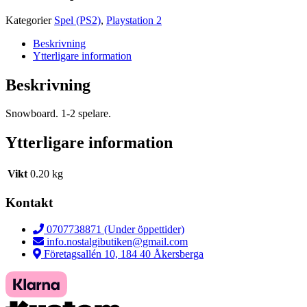
Kategorier
Spel (PS2)
,
Playstation 2
Beskrivning
Ytterligare information
Beskrivning
Snowboard. 1-2 spelare.
Ytterligare information
Vikt
0.20 kg
Kontakt
0707738871 (Under öppettider)
info.nostalgibutiken@gmail.com
Företagsallén 10, 184 40 Åkersberga