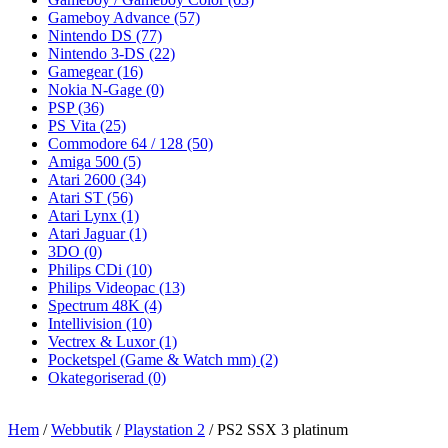
Gameboy Advance
(57)
Nintendo DS
(77)
Nintendo 3-DS
(22)
Gamegear
(16)
Nokia N-Gage
(0)
PSP
(36)
PS Vita
(25)
Commodore 64 / 128
(50)
Amiga 500
(5)
Atari 2600
(34)
Atari ST
(56)
Atari Lynx
(1)
Atari Jaguar
(1)
3DO
(0)
Philips CDi
(10)
Philips Videopac
(13)
Spectrum 48K
(4)
Intellivision
(10)
Vectrex & Luxor
(1)
Pocketspel (Game & Watch mm)
(2)
Okategoriserad
(0)
Hem
/
Webbutik
/
Playstation 2
/ PS2 SSX 3 platinum