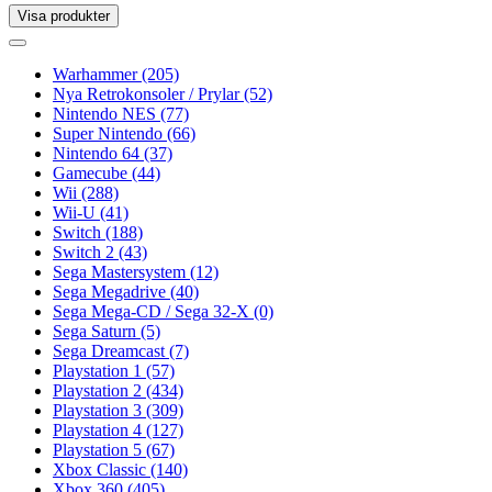
Visa produkter
Toggle
navigation
Toggle
navigation
Warhammer
(205)
Nya Retrokonsoler / Prylar
(52)
Nintendo NES
(77)
Super Nintendo
(66)
Nintendo 64
(37)
Gamecube
(44)
Wii
(288)
Wii-U
(41)
Switch
(188)
Switch 2
(43)
Sega Mastersystem
(12)
Sega Megadrive
(40)
Sega Mega-CD / Sega 32-X
(0)
Sega Saturn
(5)
Sega Dreamcast
(7)
Playstation 1
(57)
Playstation 2
(434)
Playstation 3
(309)
Playstation 4
(127)
Playstation 5
(67)
Xbox Classic
(140)
Xbox 360
(405)