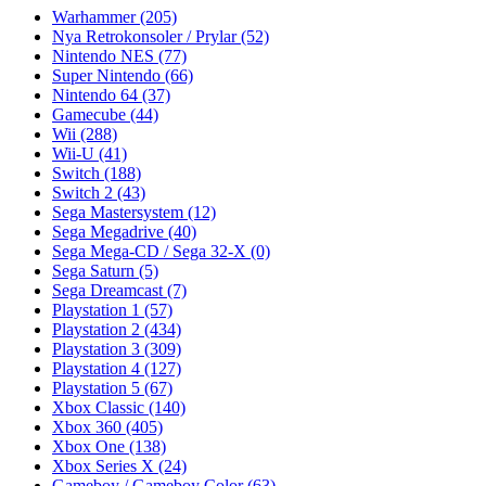
Warhammer
(205)
Nya Retrokonsoler / Prylar
(52)
Nintendo NES
(77)
Super Nintendo
(66)
Nintendo 64
(37)
Gamecube
(44)
Wii
(288)
Wii-U
(41)
Switch
(188)
Switch 2
(43)
Sega Mastersystem
(12)
Sega Megadrive
(40)
Sega Mega-CD / Sega 32-X
(0)
Sega Saturn
(5)
Sega Dreamcast
(7)
Playstation 1
(57)
Playstation 2
(434)
Playstation 3
(309)
Playstation 4
(127)
Playstation 5
(67)
Xbox Classic
(140)
Xbox 360
(405)
Xbox One
(138)
Xbox Series X
(24)
Gameboy / Gameboy Color
(63)