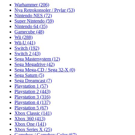
Warhammer
(206)
Nya Retrokonsoler / Prylar
(53)
Nintendo NES
(72)
Super Nintendo
(59)
Nintendo 64
(35)
Gamecube
(48)
Wii
(288)
Wii-U
(41)
Switch
(192)
Switch 2
(43)
Sega Mastersystem
(12)
Sega Megadrive
(42)
Sega Mega-CD / Sega 32-X
(0)
Sega Saturn
(5)
Sega Dreamcast
(7)
Playstation 1
(57)
Playstation 2
(443)
Playstation 3
(316)
Playstation 4
(137)
Playstation 5
(67)
Xbox Classic
(141)
Xbox 360
(413)
Xbox One
(141)
Xbox Series X
(25)
Gameboy / Gameboy Color
(67)