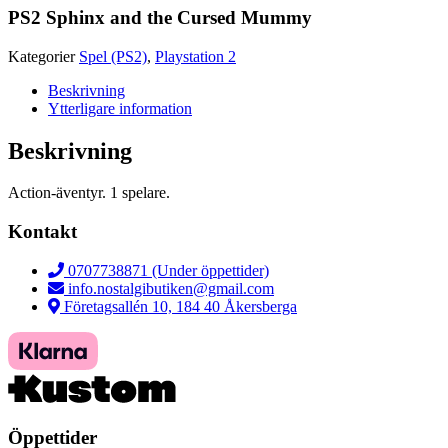
PS2 Sphinx and the Cursed Mummy
Kategorier
Spel (PS2)
,
Playstation 2
Beskrivning
Ytterligare information
Beskrivning
Action-äventyr. 1 spelare.
Kontakt
0707738871 (Under öppettider)
info.nostalgibutiken@gmail.com
Företagsallén 10, 184 40 Åkersberga
Öppettider