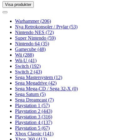
Visa produkter
Toggle
navigation
Toggle
navigation
Warhammer
(206)
Nya Retrokonsoler / Prylar
(53)
Nintendo NES
(72)
Super Nintendo
(59)
Nintendo 64
(35)
Gamecube
(48)
Wii
(288)
Wii-U
(41)
Switch
(192)
Switch 2
(43)
Sega Mastersystem
(12)
Sega Megadrive
(42)
Sega Mega-CD / Sega 32-X
(0)
Sega Saturn
(5)
Sega Dreamcast
(7)
Playstation 1
(57)
Playstation 2
(443)
Playstation 3
(316)
Playstation 4
(137)
Playstation 5
(67)
Xbox Classic
(141)
Xbox 360
(413)