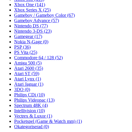
Xbox One
(141)
Xbox Series X
(25)
Gameboy / Gameboy Color
(67)
Gameboy Advance
(57)
Nintendo DS
(77)
Nintendo 3-DS
(23)
Gamegear
(17)
Nokia N-Gage
(0)
PSP
(36)
PS Vita
(25)
Commodore 64 / 128
(52)
Amiga 500
(5)
Atari 2600
(35)
Atari ST
(59)
Atari Lynx
(1)
Atari Jaguar
(1)
3DO
(0)
Philips CDi
(10)
Philips Videopac
(13)
Spectrum 48K
(4)
Intellivision
(10)
Vectrex & Luxor
(1)
Pocketspel (Game & Watch mm)
(1)
Okategoriserad
(0)