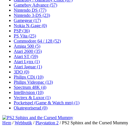
Gameboy Advance
(57)
Nintendo DS
(77)
Nintendo 3-DS
(23)
Gamegear
(17)
Nokia N-Gage
(0)
PSP
(36)
PS Vita
(25)
Commodore 64 / 128
(52)
Amiga 500
(5)
Atari 2600
(35)
Atari ST
(59)
Atari Lynx
(1)
Atari Jaguar
(1)
3DO
(0)
Philips CDi
(10)
Philips Videopac
(13)
Spectrum 48K
(4)
Intellivision
(10)
Vectrex & Luxor
(1)
Pocketspel (Game & Watch mm)
(1)
Okategoriserad
(0)
Hem
/
Webbutik
/
Playstation 2
/ PS2 Sphinx and the Cursed Mumm