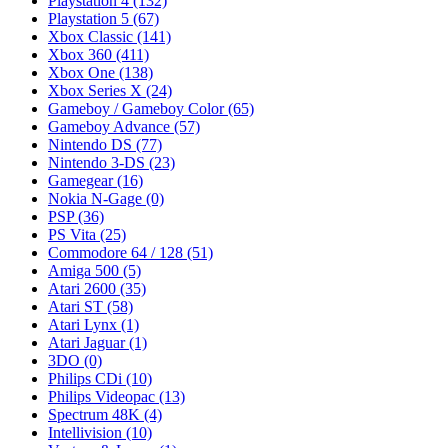
Playstation 4
(132)
Playstation 5
(67)
Xbox Classic
(141)
Xbox 360
(411)
Xbox One
(138)
Xbox Series X
(24)
Gameboy / Gameboy Color
(65)
Gameboy Advance
(57)
Nintendo DS
(77)
Nintendo 3-DS
(23)
Gamegear
(16)
Nokia N-Gage
(0)
PSP
(36)
PS Vita
(25)
Commodore 64 / 128
(51)
Amiga 500
(5)
Atari 2600
(35)
Atari ST
(58)
Atari Lynx
(1)
Atari Jaguar
(1)
3DO
(0)
Philips CDi
(10)
Philips Videopac
(13)
Spectrum 48K
(4)
Intellivision
(10)