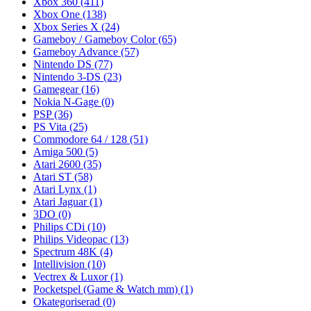
Xbox 360
(411)
Xbox One
(138)
Xbox Series X
(24)
Gameboy / Gameboy Color
(65)
Gameboy Advance
(57)
Nintendo DS
(77)
Nintendo 3-DS
(23)
Gamegear
(16)
Nokia N-Gage
(0)
PSP
(36)
PS Vita
(25)
Commodore 64 / 128
(51)
Amiga 500
(5)
Atari 2600
(35)
Atari ST
(58)
Atari Lynx
(1)
Atari Jaguar
(1)
3DO
(0)
Philips CDi
(10)
Philips Videopac
(13)
Spectrum 48K
(4)
Intellivision
(10)
Vectrex & Luxor
(1)
Pocketspel (Game & Watch mm)
(1)
Okategoriserad
(0)