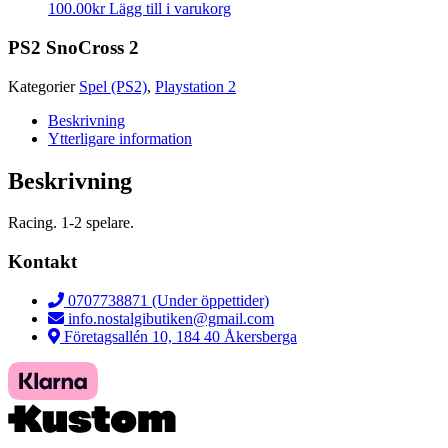
100.00
kr
Lägg till i varukorg
PS2 SnoCross 2
Kategorier
Spel (PS2)
,
Playstation 2
Beskrivning
Ytterligare information
Beskrivning
Racing. 1-2 spelare.
Kontakt
0707738871 (Under öppettider)
info.nostalgibutiken@gmail.com
Företagsallén 10, 184 40 Åkersberga