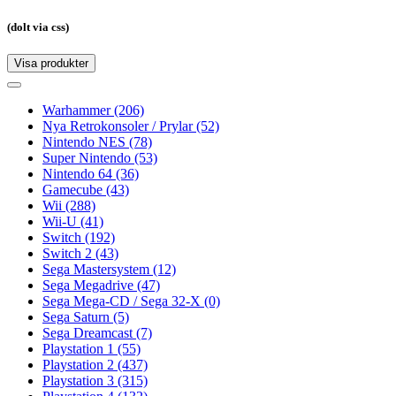
(dolt via css)
Visa produkter
Toggle
navigation
Toggle
navigation
Warhammer
(206)
Nya Retrokonsoler / Prylar
(52)
Nintendo NES
(78)
Super Nintendo
(53)
Nintendo 64
(36)
Gamecube
(43)
Wii
(288)
Wii-U
(41)
Switch
(192)
Switch 2
(43)
Sega Mastersystem
(12)
Sega Megadrive
(47)
Sega Mega-CD / Sega 32-X
(0)
Sega Saturn
(5)
Sega Dreamcast
(7)
Playstation 1
(55)
Playstation 2
(437)
Playstation 3
(315)