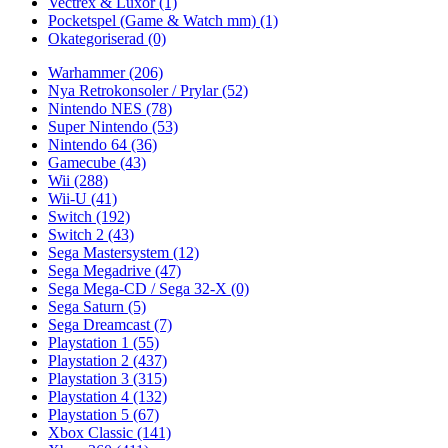
Vectrex & Luxor
(1)
Pocketspel (Game & Watch mm)
(1)
Okategoriserad
(0)
Warhammer
(206)
Nya Retrokonsoler / Prylar
(52)
Nintendo NES
(78)
Super Nintendo
(53)
Nintendo 64
(36)
Gamecube
(43)
Wii
(288)
Wii-U
(41)
Switch
(192)
Switch 2
(43)
Sega Mastersystem
(12)
Sega Megadrive
(47)
Sega Mega-CD / Sega 32-X
(0)
Sega Saturn
(5)
Sega Dreamcast
(7)
Playstation 1
(55)
Playstation 2
(437)
Playstation 3
(315)
Playstation 4
(132)
Playstation 5
(67)
Xbox Classic
(141)