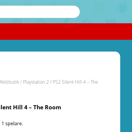
Webbutik
/
Playstation 2
/ PS2 Silent Hill 4 – The
ilent Hill 4 – The Room
 1 spelare.