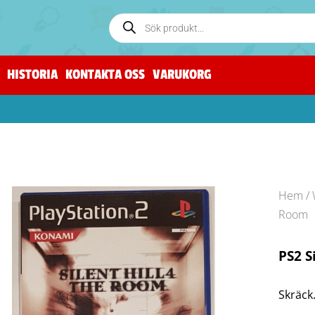
HISTORIA
KONTAKTA OSS
VARUKORG
Hem
/
Room
PS2 S
Skräck.