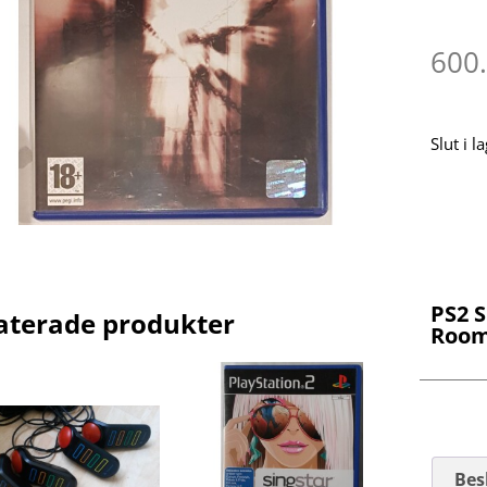
600
Slut i l
PS2 S
aterade produkter
Roo
Bes