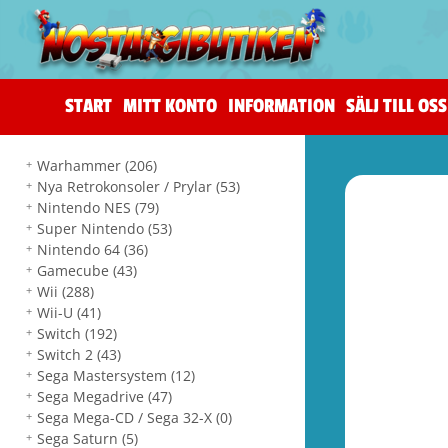
START
MITT KONTO
INFORMATION
SÄLJ TILL OSS
Warhammer
(206)
Nya Retrokonsoler / Prylar
(53)
Nintendo NES
(79)
Super Nintendo
(53)
Nintendo 64
(36)
Gamecube
(43)
Wii
(288)
Wii-U
(41)
Switch
(192)
Switch 2
(43)
Sega Mastersystem
(12)
Sega Megadrive
(47)
Sega Mega-CD / Sega 32-X
(0)
Sega Saturn
(5)