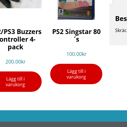
Bes
/PS3 Buzzers
PS2 Singstar 80
Skräc
ontroller 4-
´s
pack
100.00
kr
200.00
kr
Lägg till i
varukorg
Lägg till i
varukorg