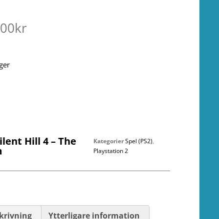
.00
kr
ager
ilent Hill 4 – The
Kategorier
Spel (PS2)
,
m
Playstation 2
krivning
Ytterligare information