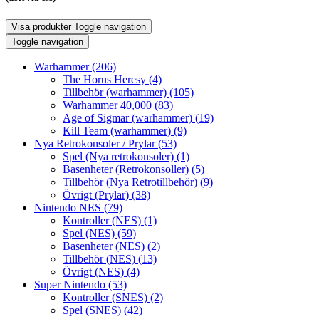
Visa produkter
Toggle navigation
Toggle navigation
Warhammer
(206)
The Horus Heresy
(4)
Tillbehör (warhammer)
(105)
Warhammer 40,000
(83)
Age of Sigmar (warhammer)
(19)
Kill Team (warhammer)
(9)
Nya Retrokonsoler / Prylar
(53)
Spel (Nya retrokonsoler)
(1)
Basenheter (Retrokonsoller)
(5)
Tillbehör (Nya Retrotillbehör)
(9)
Övrigt (Prylar)
(38)
Nintendo NES
(79)
Kontroller (NES)
(1)
Spel (NES)
(59)
Basenheter (NES)
(2)
Tillbehör (NES)
(13)
Övrigt (NES)
(4)
Super Nintendo
(53)
Kontroller (SNES)
(2)
Spel (SNES)
(42)