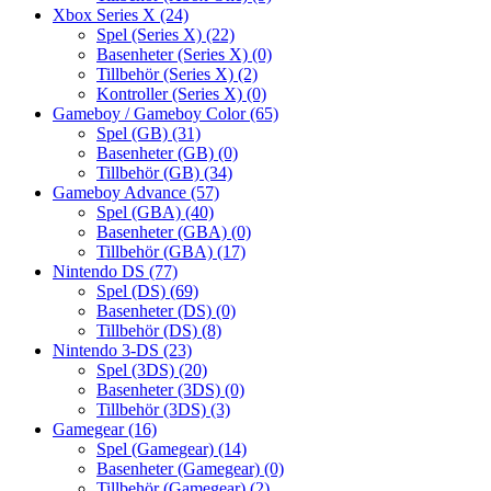
Xbox Series X
(24)
Spel (Series X)
(22)
Basenheter (Series X)
(0)
Tillbehör (Series X)
(2)
Kontroller (Series X)
(0)
Gameboy / Gameboy Color
(65)
Spel (GB)
(31)
Basenheter (GB)
(0)
Tillbehör (GB)
(34)
Gameboy Advance
(57)
Spel (GBA)
(40)
Basenheter (GBA)
(0)
Tillbehör (GBA)
(17)
Nintendo DS
(77)
Spel (DS)
(69)
Basenheter (DS)
(0)
Tillbehör (DS)
(8)
Nintendo 3-DS
(23)
Spel (3DS)
(20)
Basenheter (3DS)
(0)
Tillbehör (3DS)
(3)
Gamegear
(16)
Spel (Gamegear)
(14)
Basenheter (Gamegear)
(0)
Tillbehör (Gamegear)
(2)