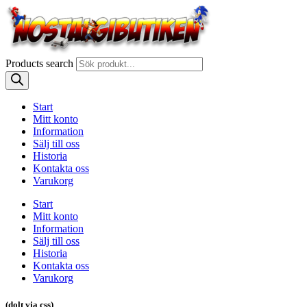
Products search
Start
Mitt konto
Information
Sälj till oss
Historia
Kontakta oss
Varukorg
Start
Mitt konto
Information
Sälj till oss
Historia
Kontakta oss
Varukorg
(dolt via css)