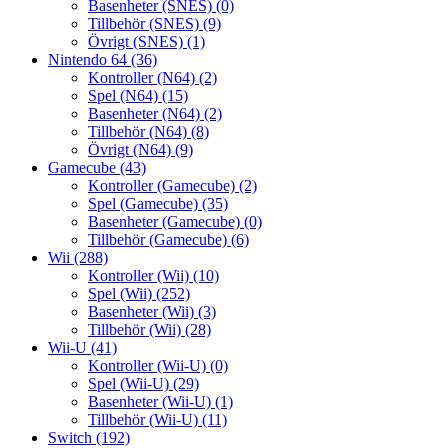
Basenheter (SNES)
(0)
Tillbehör (SNES)
(9)
Övrigt (SNES)
(1)
Nintendo 64
(36)
Kontroller (N64)
(2)
Spel (N64)
(15)
Basenheter (N64)
(2)
Tillbehör (N64)
(8)
Övrigt (N64)
(9)
Gamecube
(43)
Kontroller (Gamecube)
(2)
Spel (Gamecube)
(35)
Basenheter (Gamecube)
(0)
Tillbehör (Gamecube)
(6)
Wii
(288)
Kontroller (Wii)
(10)
Spel (Wii)
(252)
Basenheter (Wii)
(3)
Tillbehör (Wii)
(28)
Wii-U
(41)
Kontroller (Wii-U)
(0)
Spel (Wii-U)
(29)
Basenheter (Wii-U)
(1)
Tillbehör (Wii-U)
(11)
Switch
(192)