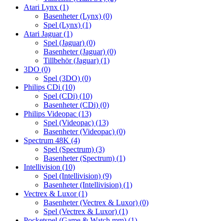
Atari Lynx
(1)
Basenheter (Lynx)
(0)
Spel (Lynx)
(1)
Atari Jaguar
(1)
Spel (Jaguar)
(0)
Basenheter (Jaguar)
(0)
Tillbehör (Jaguar)
(1)
3DO
(0)
Spel (3DO)
(0)
Philips CDi
(10)
Spel (CDi)
(10)
Basenheter (CDi)
(0)
Philips Videopac
(13)
Spel (Videopac)
(13)
Basenheter (Videopac)
(0)
Spectrum 48K
(4)
Spel (Spectrum)
(3)
Basenheter (Spectrum)
(1)
Intellivision
(10)
Spel (Intellivision)
(9)
Basenheter (Intellivision)
(1)
Vectrex & Luxor
(1)
Basenheter (Vectrex & Luxor)
(0)
Spel (Vectrex & Luxor)
(1)
Pocketspel (Game & Watch mm)
(1)