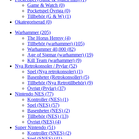
Game & Watch
(0)
Pocketspel Övriga
(0)
Tillbehör (G & W)
(1)
Okategoriserad
(0)
Warhammer
(205)
The Horus Heresy
(4)
Tillbehör (warhammer)
(105)
Warhammer 40,000
(82)
Age of Sigmar (warhammer)
(19)
Kill Team (warhammer)
(9)
Nya Retrokonsoler / Prylar
(52)
Spel (Nya retrokonsoler)
(1)
Basenheter (Retrokonsoller)
(5)
Tillbehör (Nya Retrotillbehör)
(9)
Övrigt (Prylar)
(37)
Nintendo NES
(77)
Kontroller (NES)
(1)
Spel (NES)
(57)
Basenheter (NES)
(2)
Tillbehör (NES)
(13)
Övrigt (NES)
(4)
Super Nintendo
(51)
Kontroller (SNES)
(2)
Spel (SNES)
(41)