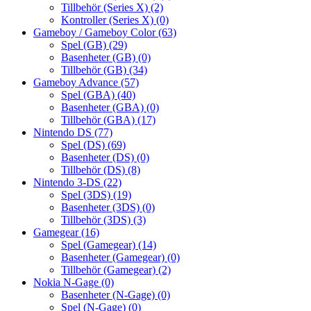
Tillbehör (Series X)
(2)
Kontroller (Series X)
(0)
Gameboy / Gameboy Color
(63)
Spel (GB)
(29)
Basenheter (GB)
(0)
Tillbehör (GB)
(34)
Gameboy Advance
(57)
Spel (GBA)
(40)
Basenheter (GBA)
(0)
Tillbehör (GBA)
(17)
Nintendo DS
(77)
Spel (DS)
(69)
Basenheter (DS)
(0)
Tillbehör (DS)
(8)
Nintendo 3-DS
(22)
Spel (3DS)
(19)
Basenheter (3DS)
(0)
Tillbehör (3DS)
(3)
Gamegear
(16)
Spel (Gamegear)
(14)
Basenheter (Gamegear)
(0)
Tillbehör (Gamegear)
(2)
Nokia N-Gage
(0)
Basenheter (N-Gage)
(0)
Spel (N-Gage)
(0)