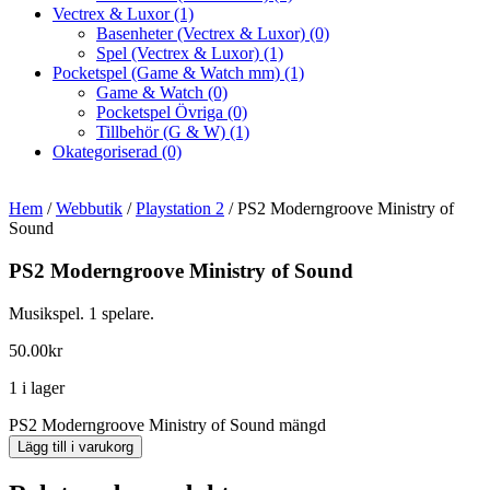
Vectrex & Luxor
(1)
Basenheter (Vectrex & Luxor)
(0)
Spel (Vectrex & Luxor)
(1)
Pocketspel (Game & Watch mm)
(1)
Game & Watch
(0)
Pocketspel Övriga
(0)
Tillbehör (G & W)
(1)
Okategoriserad
(0)
Hem
/
Webbutik
/
Playstation 2
/ PS2 Moderngroove Ministry of
Sound
PS2 Moderngroove Ministry of Sound
Musikspel. 1 spelare.
50.00
kr
1 i lager
PS2 Moderngroove Ministry of Sound mängd
Lägg till i varukorg