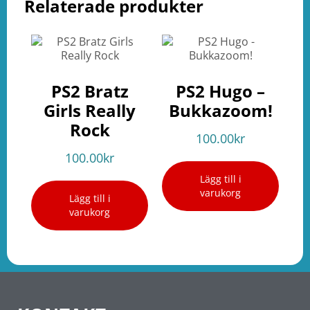
Relaterade produkter
PS2 Bratz
PS2 Hugo –
Girls Really
Bukkazoom!
Rock
100.00
kr
100.00
kr
Lägg till i
varukorg
Lägg till i
varukorg