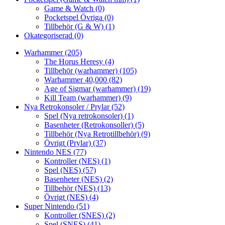
Game & Watch
(0)
Pocketspel Övriga
(0)
Tillbehör (G & W)
(1)
Okategoriserad
(0)
Warhammer
(205)
The Horus Heresy
(4)
Tillbehör (warhammer)
(105)
Warhammer 40,000
(82)
Age of Sigmar (warhammer)
(19)
Kill Team (warhammer)
(9)
Nya Retrokonsoler / Prylar
(52)
Spel (Nya retrokonsoler)
(1)
Basenheter (Retrokonsoller)
(5)
Tillbehör (Nya Retrotillbehör)
(9)
Övrigt (Prylar)
(37)
Nintendo NES
(77)
Kontroller (NES)
(1)
Spel (NES)
(57)
Basenheter (NES)
(2)
Tillbehör (NES)
(13)
Övrigt (NES)
(4)
Super Nintendo
(51)
Kontroller (SNES)
(2)
Spel (SNES)
(41)