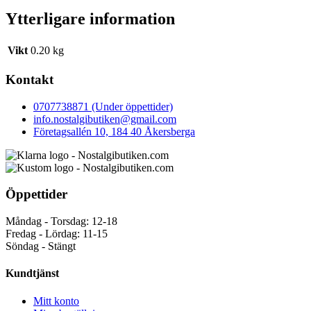
Ytterligare information
Vikt
0.20 kg
Kontakt
0707738871 (Under öppettider)
info.nostalgibutiken@gmail.com
Företagsallén 10, 184 40 Åkersberga
Öppettider
Måndag - Torsdag: 12-18
Fredag - Lördag: 11-15
Söndag - Stängt
Kundtjänst
Mitt konto