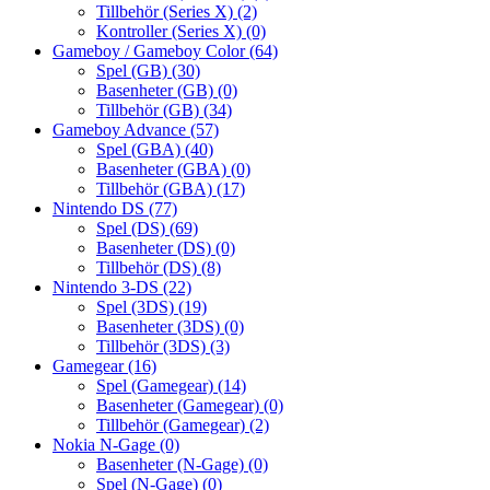
Tillbehör (Series X)
(2)
Kontroller (Series X)
(0)
Gameboy / Gameboy Color
(64)
Spel (GB)
(30)
Basenheter (GB)
(0)
Tillbehör (GB)
(34)
Gameboy Advance
(57)
Spel (GBA)
(40)
Basenheter (GBA)
(0)
Tillbehör (GBA)
(17)
Nintendo DS
(77)
Spel (DS)
(69)
Basenheter (DS)
(0)
Tillbehör (DS)
(8)
Nintendo 3-DS
(22)
Spel (3DS)
(19)
Basenheter (3DS)
(0)
Tillbehör (3DS)
(3)
Gamegear
(16)
Spel (Gamegear)
(14)
Basenheter (Gamegear)
(0)
Tillbehör (Gamegear)
(2)
Nokia N-Gage
(0)
Basenheter (N-Gage)
(0)
Spel (N-Gage)
(0)