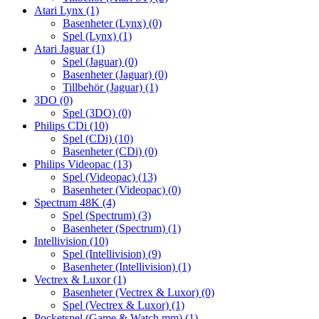
Atari Lynx
(1)
Basenheter (Lynx)
(0)
Spel (Lynx)
(1)
Atari Jaguar
(1)
Spel (Jaguar)
(0)
Basenheter (Jaguar)
(0)
Tillbehör (Jaguar)
(1)
3DO
(0)
Spel (3DO)
(0)
Philips CDi
(10)
Spel (CDi)
(10)
Basenheter (CDi)
(0)
Philips Videopac
(13)
Spel (Videopac)
(13)
Basenheter (Videopac)
(0)
Spectrum 48K
(4)
Spel (Spectrum)
(3)
Basenheter (Spectrum)
(1)
Intellivision
(10)
Spel (Intellivision)
(9)
Basenheter (Intellivision)
(1)
Vectrex & Luxor
(1)
Basenheter (Vectrex & Luxor)
(0)
Spel (Vectrex & Luxor)
(1)
Pocketspel (Game & Watch mm)
(1)