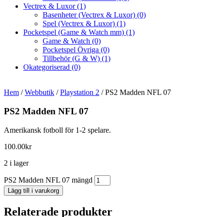
Vectrex & Luxor
(1)
Basenheter (Vectrex & Luxor)
(0)
Spel (Vectrex & Luxor)
(1)
Pocketspel (Game & Watch mm)
(1)
Game & Watch
(0)
Pocketspel Övriga
(0)
Tillbehör (G & W)
(1)
Okategoriserad
(0)
Hem
/
Webbutik
/
Playstation 2
/ PS2 Madden NFL 07
PS2 Madden NFL 07
Amerikansk fotboll för 1-2 spelare.
100.00
kr
2 i lager
PS2 Madden NFL 07 mängd
Lägg till i varukorg
Relaterade produkter