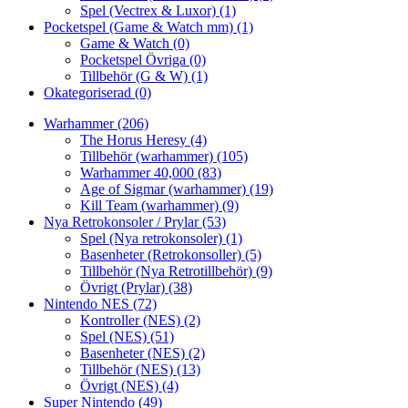
Spel (Vectrex & Luxor)
(1)
Pocketspel (Game & Watch mm)
(1)
Game & Watch
(0)
Pocketspel Övriga
(0)
Tillbehör (G & W)
(1)
Okategoriserad
(0)
Warhammer
(206)
The Horus Heresy
(4)
Tillbehör (warhammer)
(105)
Warhammer 40,000
(83)
Age of Sigmar (warhammer)
(19)
Kill Team (warhammer)
(9)
Nya Retrokonsoler / Prylar
(53)
Spel (Nya retrokonsoler)
(1)
Basenheter (Retrokonsoller)
(5)
Tillbehör (Nya Retrotillbehör)
(9)
Övrigt (Prylar)
(38)
Nintendo NES
(72)
Kontroller (NES)
(2)
Spel (NES)
(51)
Basenheter (NES)
(2)
Tillbehör (NES)
(13)
Övrigt (NES)
(4)
Super Nintendo
(49)