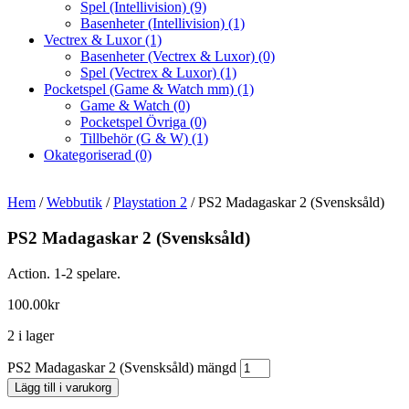
Spel (Intellivision)
(9)
Basenheter (Intellivision)
(1)
Vectrex & Luxor
(1)
Basenheter (Vectrex & Luxor)
(0)
Spel (Vectrex & Luxor)
(1)
Pocketspel (Game & Watch mm)
(1)
Game & Watch
(0)
Pocketspel Övriga
(0)
Tillbehör (G & W)
(1)
Okategoriserad
(0)
Hem
/
Webbutik
/
Playstation 2
/ PS2 Madagaskar 2 (Svensksåld)
PS2 Madagaskar 2 (Svensksåld)
Action. 1-2 spelare.
100.00
kr
2 i lager
PS2 Madagaskar 2 (Svensksåld) mängd
Lägg till i varukorg