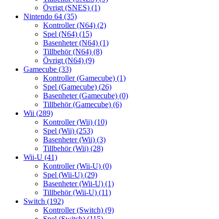
Övrigt (SNES)
(1)
Nintendo 64
(35)
Kontroller (N64)
(2)
Spel (N64)
(15)
Basenheter (N64)
(1)
Tillbehör (N64)
(8)
Övrigt (N64)
(9)
Gamecube
(33)
Kontroller (Gamecube)
(1)
Spel (Gamecube)
(26)
Basenheter (Gamecube)
(0)
Tillbehör (Gamecube)
(6)
Wii
(289)
Kontroller (Wii)
(10)
Spel (Wii)
(253)
Basenheter (Wii)
(3)
Tillbehör (Wii)
(28)
Wii-U
(41)
Kontroller (Wii-U)
(0)
Spel (Wii-U)
(29)
Basenheter (Wii-U)
(1)
Tillbehör (Wii-U)
(11)
Switch
(192)
Kontroller (Switch)
(9)
Spel (Switch)
(115)