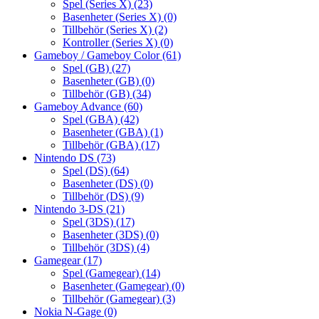
Spel (Series X)
(23)
Basenheter (Series X)
(0)
Tillbehör (Series X)
(2)
Kontroller (Series X)
(0)
Gameboy / Gameboy Color
(61)
Spel (GB)
(27)
Basenheter (GB)
(0)
Tillbehör (GB)
(34)
Gameboy Advance
(60)
Spel (GBA)
(42)
Basenheter (GBA)
(1)
Tillbehör (GBA)
(17)
Nintendo DS
(73)
Spel (DS)
(64)
Basenheter (DS)
(0)
Tillbehör (DS)
(9)
Nintendo 3-DS
(21)
Spel (3DS)
(17)
Basenheter (3DS)
(0)
Tillbehör (3DS)
(4)
Gamegear
(17)
Spel (Gamegear)
(14)
Basenheter (Gamegear)
(0)
Tillbehör (Gamegear)
(3)
Nokia N-Gage
(0)