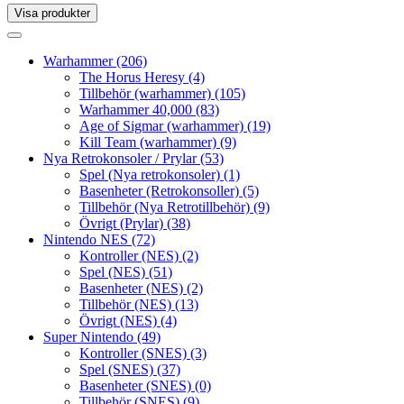
Visa produkter
Toggle
navigation
Toggle
navigation
Warhammer
(206)
The Horus Heresy
(4)
Tillbehör (warhammer)
(105)
Warhammer 40,000
(83)
Age of Sigmar (warhammer)
(19)
Kill Team (warhammer)
(9)
Nya Retrokonsoler / Prylar
(53)
Spel (Nya retrokonsoler)
(1)
Basenheter (Retrokonsoller)
(5)
Tillbehör (Nya Retrotillbehör)
(9)
Övrigt (Prylar)
(38)
Nintendo NES
(72)
Kontroller (NES)
(2)
Spel (NES)
(51)
Basenheter (NES)
(2)
Tillbehör (NES)
(13)
Övrigt (NES)
(4)
Super Nintendo
(49)
Kontroller (SNES)
(3)
Spel (SNES)
(37)
Basenheter (SNES)
(0)
Tillbehör (SNES)
(9)