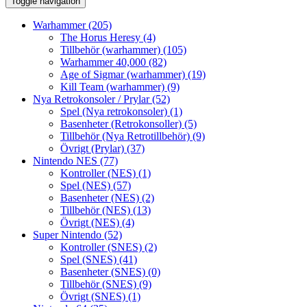
Toggle navigation
Warhammer
(205)
The Horus Heresy
(4)
Tillbehör (warhammer)
(105)
Warhammer 40,000
(82)
Age of Sigmar (warhammer)
(19)
Kill Team (warhammer)
(9)
Nya Retrokonsoler / Prylar
(52)
Spel (Nya retrokonsoler)
(1)
Basenheter (Retrokonsoller)
(5)
Tillbehör (Nya Retrotillbehör)
(9)
Övrigt (Prylar)
(37)
Nintendo NES
(77)
Kontroller (NES)
(1)
Spel (NES)
(57)
Basenheter (NES)
(2)
Tillbehör (NES)
(13)
Övrigt (NES)
(4)
Super Nintendo
(52)
Kontroller (SNES)
(2)
Spel (SNES)
(41)
Basenheter (SNES)
(0)
Tillbehör (SNES)
(9)
Övrigt (SNES)
(1)