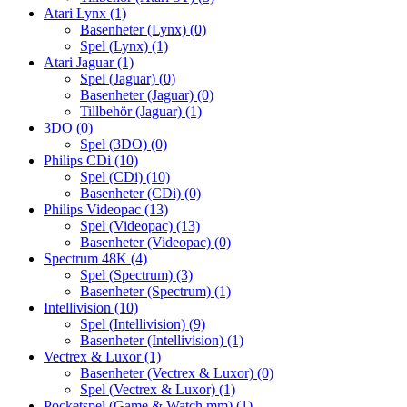
Atari Lynx
(1)
Basenheter (Lynx)
(0)
Spel (Lynx)
(1)
Atari Jaguar
(1)
Spel (Jaguar)
(0)
Basenheter (Jaguar)
(0)
Tillbehör (Jaguar)
(1)
3DO
(0)
Spel (3DO)
(0)
Philips CDi
(10)
Spel (CDi)
(10)
Basenheter (CDi)
(0)
Philips Videopac
(13)
Spel (Videopac)
(13)
Basenheter (Videopac)
(0)
Spectrum 48K
(4)
Spel (Spectrum)
(3)
Basenheter (Spectrum)
(1)
Intellivision
(10)
Spel (Intellivision)
(9)
Basenheter (Intellivision)
(1)
Vectrex & Luxor
(1)
Basenheter (Vectrex & Luxor)
(0)
Spel (Vectrex & Luxor)
(1)
Pocketspel (Game & Watch mm)
(1)