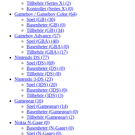
Tillbehör (Series X)
(2)
Kontroller (Series X)
(0)
Gameboy / Gameboy Color
(64)
Spel (GB)
(30)
Basenheter (GB)
(0)
Tillbehör (GB)
(34)
Gameboy Advance
(57)
Spel (GBA)
(40)
Basenheter (GBA)
(0)
Tillbehör (GBA)
(17)
Nintendo DS
(77)
Spel (DS)
(69)
Basenheter (DS)
(0)
Tillbehör (DS)
(8)
Nintendo 3-DS
(23)
Spel (3DS)
(20)
Basenheter (3DS)
(0)
Tillbehör (3DS)
(3)
Gamegear
(16)
Spel (Gamegear)
(14)
Basenheter (Gamegear)
(0)
Tillbehör (Gamegear)
(2)
Nokia N-Gage
(0)
Basenheter (N-Gage)
(0)
Spel (N-Gage)
(0)