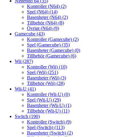
Nintendo 64
(35)
Kontroller (N64)
(2)
Spel (N64)
(14)
Basenheter (N64)
(2)
Tillbehör (N64)
(8)
Övrigt (N64)
(9)
Gamecube
(43)
Kontroller (Gamecube)
(2)
Spel (Gamecube)
(35)
Basenheter (Gamecube)
(0)
Tillbehör (Gamecube)
(6)
Wii
(287)
Kontroller (Wii)
(10)
Spel (Wii)
(251)
Basenheter (Wii)
(3)
Tillbehör (Wii)
(28)
Wii-U
(41)
Kontroller (Wii-U)
(0)
Spel (Wii-U)
(29)
Basenheter (Wii-U)
(1)
Tillbehör (Wii-U)
(11)
Switch
(190)
Kontroller (Switch)
(9)
Spel (Switch)
(113)
Basenheter (Switch)
(2)