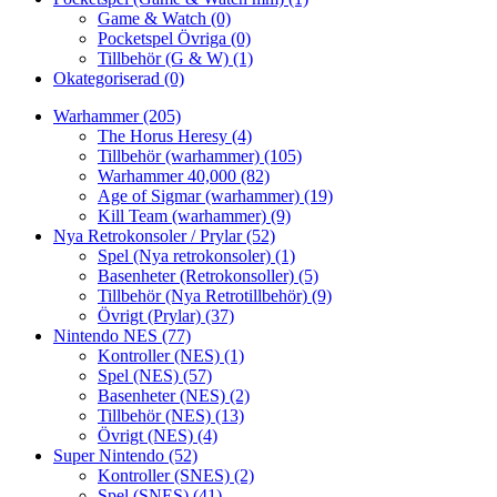
Game & Watch
(0)
Pocketspel Övriga
(0)
Tillbehör (G & W)
(1)
Okategoriserad
(0)
Warhammer
(205)
The Horus Heresy
(4)
Tillbehör (warhammer)
(105)
Warhammer 40,000
(82)
Age of Sigmar (warhammer)
(19)
Kill Team (warhammer)
(9)
Nya Retrokonsoler / Prylar
(52)
Spel (Nya retrokonsoler)
(1)
Basenheter (Retrokonsoller)
(5)
Tillbehör (Nya Retrotillbehör)
(9)
Övrigt (Prylar)
(37)
Nintendo NES
(77)
Kontroller (NES)
(1)
Spel (NES)
(57)
Basenheter (NES)
(2)
Tillbehör (NES)
(13)
Övrigt (NES)
(4)
Super Nintendo
(52)
Kontroller (SNES)
(2)
Spel (SNES)
(41)