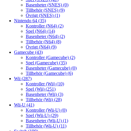
Basenheter (SNES)
(0)
Tillbehör (SNES)
(9)
Övrigt (SNES)
(1)
Nintendo 64
(35)
Kontroller (N64)
(2)
Spel (N64)
(14)
Basenheter (N64)
(2)
Tillbehör (N64)
(8)
Övrigt (N64)
(9)
Gamecube
(43)
Kontroller (Gamecube)
(2)
Spel (Gamecube)
(35)
Basenheter (Gamecube)
(0)
Tillbehör (Gamecube)
(6)
Wii
(287)
Kontroller (Wii)
(10)
Spel (Wii)
(251)
Basenheter (Wii)
(3)
Tillbehör (Wii)
(28)
Wii-U
(41)
Kontroller (Wii-U)
(0)
Spel (Wii-U)
(29)
Basenheter (Wii-U)
(1)
Tillbehör (Wii-U)
(11)