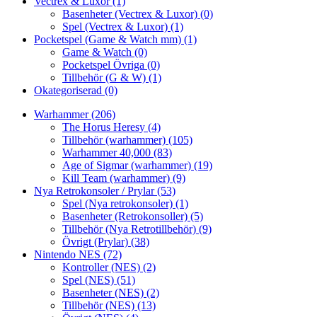
Vectrex & Luxor
(1)
Basenheter (Vectrex & Luxor)
(0)
Spel (Vectrex & Luxor)
(1)
Pocketspel (Game & Watch mm)
(1)
Game & Watch
(0)
Pocketspel Övriga
(0)
Tillbehör (G & W)
(1)
Okategoriserad
(0)
Warhammer
(206)
The Horus Heresy
(4)
Tillbehör (warhammer)
(105)
Warhammer 40,000
(83)
Age of Sigmar (warhammer)
(19)
Kill Team (warhammer)
(9)
Nya Retrokonsoler / Prylar
(53)
Spel (Nya retrokonsoler)
(1)
Basenheter (Retrokonsoller)
(5)
Tillbehör (Nya Retrotillbehör)
(9)
Övrigt (Prylar)
(38)
Nintendo NES
(72)
Kontroller (NES)
(2)
Spel (NES)
(51)
Basenheter (NES)
(2)
Tillbehör (NES)
(13)