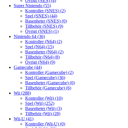
Övrigt (NES)
(4)
Super Nintendo
(55)
Kontroller (SNES)
(2)
Spel (SNES)
(44)
Basenheter (SNES)
(0)
Tillbehör (SNES)
(9)
Övrigt (SNES)
(1)
Nintendo 64
(36)
Kontroller (N64)
(2)
Spel (N64)
(15)
Basenheter (N64)
(2)
Tillbehör (N64)
(8)
Övrigt (N64)
(9)
Gamecube
(44)
Kontroller (Gamecube)
(2)
Spel (Gamecube)
(36)
Basenheter (Gamecube)
(0)
Tillbehör (Gamecube)
(6)
Wii
(288)
Kontroller (Wii)
(10)
Spel (Wii)
(252)
Basenheter (Wii)
(3)
Tillbehör (Wii)
(28)
Wii-U
(41)
Kontroller (Wii-U)
(0)