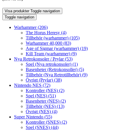
Visa produkter
Toggle navigation
Toggle navigation
Warhammer
(206)
The Horus Heresy
(4)
Tillbehör (warhammer)
(105)
Warhammer 40,000
(83)
Age of Sigmar (warhammer)
(19)
Kill Team (warhammer)
(9)
Nya Retrokonsoler / Prylar
(53)
Spel (Nya retrokonsoler)
(1)
Basenheter (Retrokonsoller)
(5)
Tillbehör (Nya Retrotillbehör)
(9)
Övrigt (Prylar)
(38)
Nintendo NES
(72)
Kontroller (NES)
(2)
Spel (NES)
(51)
Basenheter (NES)
(2)
Tillbehör (NES)
(13)
Övrigt (NES)
(4)
Super Nintendo
(55)
Kontroller (SNES)
(2)
Spel (SNES)
(44)