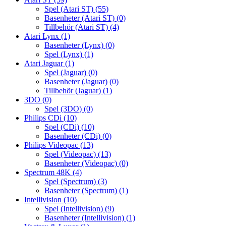
Spel (Atari ST)
(55)
Basenheter (Atari ST)
(0)
Tillbehör (Atari ST)
(4)
Atari Lynx
(1)
Basenheter (Lynx)
(0)
Spel (Lynx)
(1)
Atari Jaguar
(1)
Spel (Jaguar)
(0)
Basenheter (Jaguar)
(0)
Tillbehör (Jaguar)
(1)
3DO
(0)
Spel (3DO)
(0)
Philips CDi
(10)
Spel (CDi)
(10)
Basenheter (CDi)
(0)
Philips Videopac
(13)
Spel (Videopac)
(13)
Basenheter (Videopac)
(0)
Spectrum 48K
(4)
Spel (Spectrum)
(3)
Basenheter (Spectrum)
(1)
Intellivision
(10)
Spel (Intellivision)
(9)
Basenheter (Intellivision)
(1)