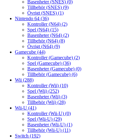
Basenheter (SNES)
(0)
Tillbehör (SNES)
(9)
Övrigt (SNES)
(1)
Nintendo 64
(36)
Kontroller (N64)
(2)
Spel (N64)
(15)
Basenheter (N64)
(2)
Tillbehör (N64)
(8)
Övrigt (N64)
(9)
Gamecube
(44)
Kontroller (Gamecube)
(2)
Spel (Gamecube)
(36)
Basenheter (Gamecube)
(0)
Tillbehör (Gamecube)
(6)
Wii
(288)
Kontroller (Wii)
(10)
Spel (Wii)
(252)
Basenheter (Wii)
(3)
Tillbehör (Wii)
(28)
Wii-U
(41)
Kontroller (Wii-U)
(0)
Spel (Wii-U)
(29)
Basenheter (Wii-U)
(1)
Tillbehör (Wii-U)
(11)
Switch
(192)