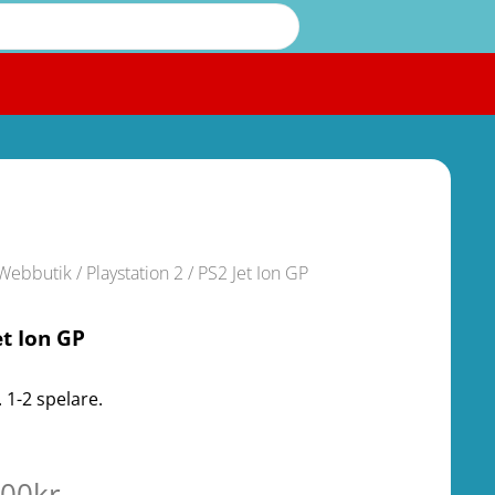
Webbutik
/
Playstation 2
/ PS2 Jet Ion GP
et Ion GP
 1-2 spelare.
.00
kr