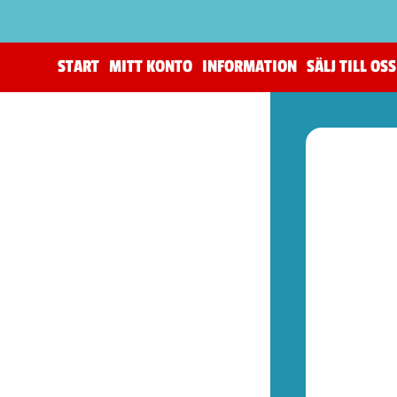
START
MITT KONTO
INFORMATION
SÄLJ TILL OSS
(206)
The Horus Heresy
(4)
Tillbehör (warhammer)
(105)
Warhammer 40,000
(83)
Age of Sigmar (warhammer)
(19)
Kill Team (warhammer)
(9)
(53)
Spel (Nya retrokonsoler)
(1)
Basenheter (Retrokonsoller)
(5)
Tillbehör (Nya Retrotillbehör)
(9)
Övrigt (Prylar)
(38)
(72)
Kontroller (NES)
(2)
Spel (NES)
(51)
Basenheter (NES)
(2)
Tillbehör (NES)
(13)