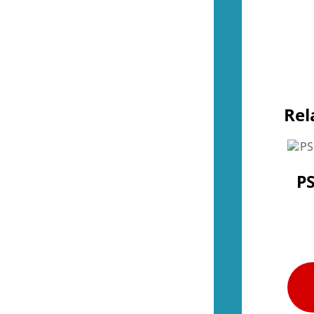
Övrigt (NES)
(4)
(48)
Kontroller (SNES)
(2)
Spel (SNES)
(37)
Basenheter (SNES)
(0)
Tillbehör (SNES)
(9)
Övrigt (SNES)
(1)
(35)
Rel
Kontroller (N64)
(2)
Spel (N64)
(15)
Basenheter (N64)
(1)
Tillbehör (N64)
(8)
Övrigt (N64)
(9)
PS
(34)
Kontroller (Gamecube)
(2)
Spel (Gamecube)
(26)
Basenheter (Gamecube)
(0)
Tillbehör (Gamecube)
(6)
(288)
Kontroller (Wii)
(10)
Spel (Wii)
(252)
Basenheter (Wii)
(3)
Tillbehör (Wii)
(28)