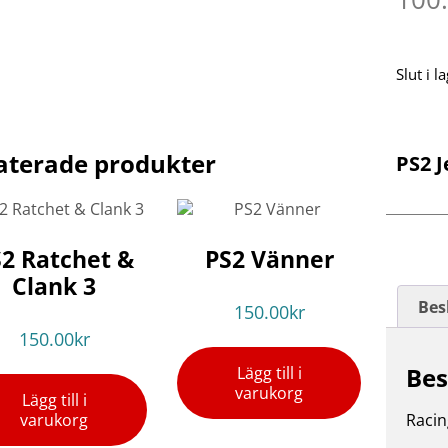
Slut i l
aterade produkter
PS2 J
2 Ratchet &
PS2 Vänner
Clank 3
Bes
150.00
kr
150.00
kr
Bes
Lägg till i
varukorg
Lägg till i
varukorg
Racin