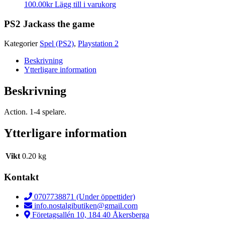
100.00
kr
Lägg till i varukorg
PS2 Jackass the game
Kategorier
Spel (PS2)
,
Playstation 2
Beskrivning
Ytterligare information
Beskrivning
Action. 1-4 spelare.
Ytterligare information
Vikt
0.20 kg
Kontakt
0707738871 (Under öppettider)
info.nostalgibutiken@gmail.com
Företagsallén 10, 184 40 Åkersberga