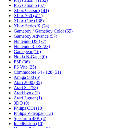
Playstation 4
(132)
Playstation 5
(67)
Xbox Classic
(141)
Xbox 360
(411)
Xbox One
(138)
Xbox Series X
(24)
Gameboy / Gameboy Color
(65)
Gameboy Advance
(57)
Nintendo DS
(77)
Nintendo 3-DS
(23)
Gamegear
(16)
Nokia N-Gage
(0)
PSP
(36)
PS Vita
(25)
Commodore 64 / 128
(51)
Amiga 500
(5)
Atari 2600
(35)
Atari ST
(58)
Atari Lynx
(1)
Atari Jaguar
(1)
3DO
(0)
Philips CDi
(10)
Philips Videopac
(13)
Spectrum 48K
(4)
Intellivision
(10)