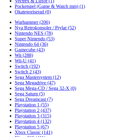
Vectrex & Luxor
(1)
Pocketspel (Game & Watch mm)
(1)
Okategoriserad
(0)
Warhammer
(206)
Nya Retrokonsoler / Prylar
(52)
Nintendo NES
(78)
Super Nintendo
(53)
Nintendo 64
(36)
Gamecube
(43)
Wii
(288)
Wii-U
(41)
Switch
(192)
Switch 2
(43)
Sega Mastersystem
(12)
Sega Megadrive
(47)
Sega Mega-CD / Sega 32-X
(0)
Sega Saturn
(5)
Sega Dreamcast
(7)
Playstation 1
(55)
Playstation 2
(437)
Playstation 3
(315)
Playstation 4
(132)
Playstation 5
(67)
Xbox Classic
(141)