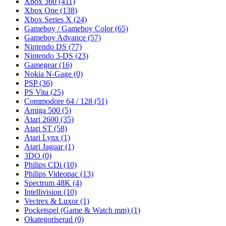
Xbox 360
(411)
Xbox One
(138)
Xbox Series X
(24)
Gameboy / Gameboy Color
(65)
Gameboy Advance
(57)
Nintendo DS
(77)
Nintendo 3-DS
(23)
Gamegear
(16)
Nokia N-Gage
(0)
PSP
(36)
PS Vita
(25)
Commodore 64 / 128
(51)
Amiga 500
(5)
Atari 2600
(35)
Atari ST
(58)
Atari Lynx
(1)
Atari Jaguar
(1)
3DO
(0)
Philips CDi
(10)
Philips Videopac
(13)
Spectrum 48K
(4)
Intellivision
(10)
Vectrex & Luxor
(1)
Pocketspel (Game & Watch mm)
(1)
Okategoriserad
(0)