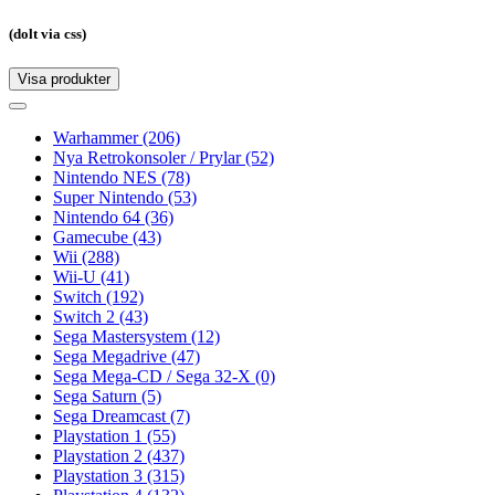
(dolt via css)
Visa produkter
Toggle
navigation
Toggle
navigation
Warhammer
(206)
Nya Retrokonsoler / Prylar
(52)
Nintendo NES
(78)
Super Nintendo
(53)
Nintendo 64
(36)
Gamecube
(43)
Wii
(288)
Wii-U
(41)
Switch
(192)
Switch 2
(43)
Sega Mastersystem
(12)
Sega Megadrive
(47)
Sega Mega-CD / Sega 32-X
(0)
Sega Saturn
(5)
Sega Dreamcast
(7)
Playstation 1
(55)
Playstation 2
(437)
Playstation 3
(315)