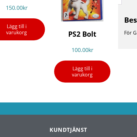
150.00
kr
Bes
Lägg till i
PS2 Bolt
varukorg
För G
100.00
kr
Lägg till i
varukorg
KUNDTJÄNST