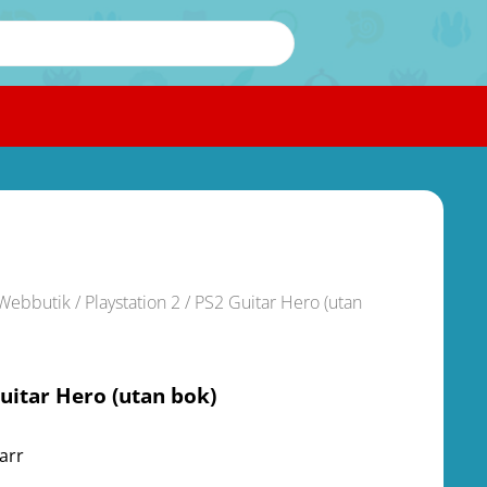
Webbutik
/
Playstation 2
/ PS2 Guitar Hero (utan
uitar Hero (utan bok)
tarr