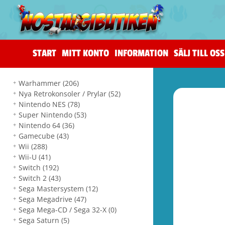
START
MITT KONTO
INFORMATION
SÄLJ TILL OSS
Warhammer
(206)
Nya Retrokonsoler / Prylar
(52)
Nintendo NES
(78)
Super Nintendo
(53)
Nintendo 64
(36)
Gamecube
(43)
Wii
(288)
Wii-U
(41)
Switch
(192)
Switch 2
(43)
Sega Mastersystem
(12)
Sega Megadrive
(47)
Sega Mega-CD / Sega 32-X
(0)
Sega Saturn
(5)