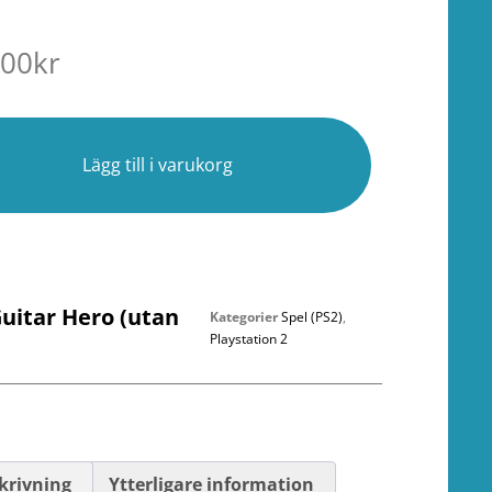
.00
kr
r
Lägg till i varukorg
uitar Hero (utan
Kategorier
Spel (PS2)
,
Playstation 2
krivning
Ytterligare information