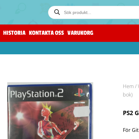
HISTORIA
KONTAKTA OSS
VARUKORG
Hem
/
bok)
PS2 G
För Gi