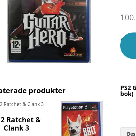
100
1 i lage
PS2 G
aterade produkter
bok)
2 Ratchet &
Clank 3
Bes