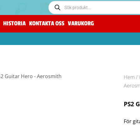
HISTORIA
KONTAKTA OSS
VARUKORG
Hem
/
Aerosm
PS2 G
För git