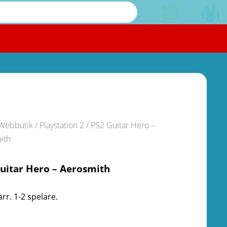
Webbutik
/
Playstation 2
/ PS2 Guitar Hero –
ith
uitar Hero – Aerosmith
arr. 1-2 spelare.