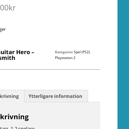
.00
kr
ager
uitar Hero –
Kategorier
Spel (PS2)
,
smith
Playstation 2
krivning
Ytterligare information
krivning
tarr. 1-2 spelare.