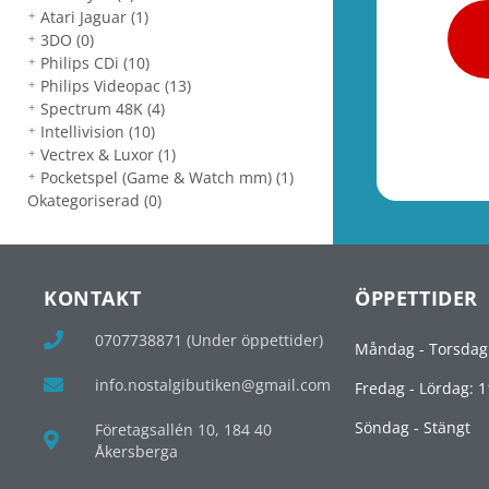
Atari Jaguar
(1)
3DO
(0)
Philips CDi
(10)
Philips Videopac
(13)
Spectrum 48K
(4)
Intellivision
(10)
Vectrex & Luxor
(1)
Pocketspel (Game & Watch mm)
(1)
Okategoriserad
(0)
KONTAKT
ÖPPETTIDER
0707738871 (Under öppettider)
Måndag - Torsdag
info.nostalgibutiken@gmail.com
Fredag - Lördag: 1
Söndag - Stängt
Företagsallén 10, 184 40
Åkersberga