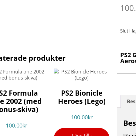
100
Slut i l
PS2 G
aterade produkter
Aero
S2 Formula
PS2 Bionicle
e 2002 (med
Heroes (Lego)
Bes
onus-skiva)
100.00
kr
Bes
100.00
kr
Lägg till i
För gi