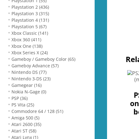
Playstation 1
(55)
Playstation 2
(436)
Playstation 3
(315)
Playstation 4
(131)
Playstation 5
(67)
Xbox Classic
(141)
Xbox 360
(411)
Xbox One
(138)
Xbox Series X
(24)
Rel
Gameboy / Gameboy Color
(65)
Gameboy Advance
(57)
Nintendo DS
(77)
Nintendo 3-DS
(23)
Gamegear
(16)
Nokia N-Gage
(0)
P
PSP
(36)
on
PS Vita
(25)
b
Commodore 64 / 128
(51)
Amiga 500
(5)
Atari 2600
(35)
Atari ST
(58)
Atari Lynx
(1)