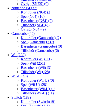
Övrigt (SNES)
(0)
Nintendo 64
(37)
Kontroller (N64)
(2)
Spel (N64)
(16)
Basenheter (N64)
(2)
Tillbehör (N64)
(8)
Övrigt (N64)
(9)
Gamecube
(45)
Kontroller (Gamecube)
(2)
Spel (Gamecube)
(37)
Basenheter (Gamecube)
(0)
Tillbehör (Gamecube)
(6)
Wii
(288)
Kontroller (Wii)
(11)
Spel (Wii)
(251)
Basenheter (Wii)
(3)
Tillbehör (Wii)
(28)
Wii-U
(40)
Kontroller (Wii-U)
(0)
Spel (Wii-U)
(28)
Basenheter (Wii-U)
(1)
Tillbehör (Wii-U)
(11)
Switch
(188)
Kontroller (Switch)
(9)
Spel (Switch)
(111)