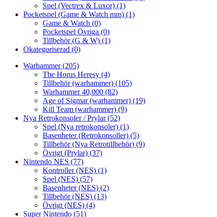
Spel (Vectrex & Luxor)
(1)
Pocketspel (Game & Watch mm)
(1)
Game & Watch
(0)
Pocketspel Övriga
(0)
Tillbehör (G & W)
(1)
Okategoriserad
(0)
Warhammer
(205)
The Horus Heresy
(4)
Tillbehör (warhammer)
(105)
Warhammer 40,000
(82)
Age of Sigmar (warhammer)
(19)
Kill Team (warhammer)
(9)
Nya Retrokonsoler / Prylar
(52)
Spel (Nya retrokonsoler)
(1)
Basenheter (Retrokonsoller)
(5)
Tillbehör (Nya Retrotillbehör)
(9)
Övrigt (Prylar)
(37)
Nintendo NES
(77)
Kontroller (NES)
(1)
Spel (NES)
(57)
Basenheter (NES)
(2)
Tillbehör (NES)
(13)
Övrigt (NES)
(4)
Super Nintendo
(51)