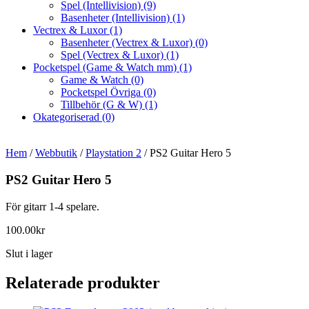
Spel (Intellivision)
(9)
Basenheter (Intellivision)
(1)
Vectrex & Luxor
(1)
Basenheter (Vectrex & Luxor)
(0)
Spel (Vectrex & Luxor)
(1)
Pocketspel (Game & Watch mm)
(1)
Game & Watch
(0)
Pocketspel Övriga
(0)
Tillbehör (G & W)
(1)
Okategoriserad
(0)
Hem
/
Webbutik
/
Playstation 2
/ PS2 Guitar Hero 5
PS2 Guitar Hero 5
För gitarr 1-4 spelare.
100.00
kr
Slut i lager
Relaterade produkter