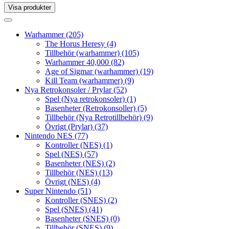
Visa produkter
Toggle
navigation
Toggle
navigation
Warhammer
(205)
The Horus Heresy
(4)
Tillbehör (warhammer)
(105)
Warhammer 40,000
(82)
Age of Sigmar (warhammer)
(19)
Kill Team (warhammer)
(9)
Nya Retrokonsoler / Prylar
(52)
Spel (Nya retrokonsoler)
(1)
Basenheter (Retrokonsoller)
(5)
Tillbehör (Nya Retrotillbehör)
(9)
Övrigt (Prylar)
(37)
Nintendo NES
(77)
Kontroller (NES)
(1)
Spel (NES)
(57)
Basenheter (NES)
(2)
Tillbehör (NES)
(13)
Övrigt (NES)
(4)
Super Nintendo
(51)
Kontroller (SNES)
(2)
Spel (SNES)
(41)
Basenheter (SNES)
(0)
Tillbehör (SNES)
(9)