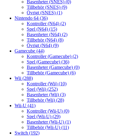
Basenheter (SNES)
(0)
Tillbehör (SNES)
(9)
Övrigt (SNES)
(1)
Nintendo 64
(36)
Kontroller (N64)
(2)
Spel (N64)
(15)
Basenheter (N64)
(2)
Tillbehör (N64)
(8)
Övrigt (N64)
(9)
Gamecube
(44)
Kontroller (Gamecube)
(2)
Spel (Gamecube)
(36)
Basenheter (Gamecube)
(0)
Tillbehör (Gamecube)
(6)
Wii
(288)
Kontroller (Wii)
(10)
Spel (Wii)
(252)
Basenheter (Wii)
(3)
Tillbehör (Wii)
(28)
Wii-U
(41)
Kontroller (Wii-U)
(0)
Spel (Wii-U)
(29)
Basenheter (Wii-U)
(1)
Tillbehör (Wii-U)
(11)
Switch
(192)