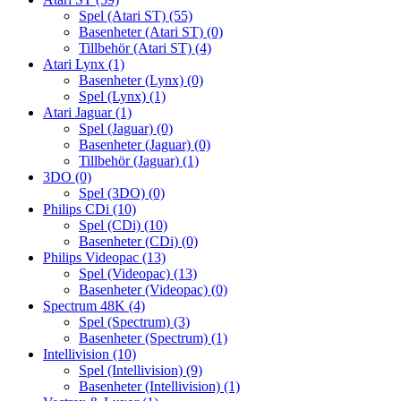
Spel (Atari ST)
(55)
Basenheter (Atari ST)
(0)
Tillbehör (Atari ST)
(4)
Atari Lynx
(1)
Basenheter (Lynx)
(0)
Spel (Lynx)
(1)
Atari Jaguar
(1)
Spel (Jaguar)
(0)
Basenheter (Jaguar)
(0)
Tillbehör (Jaguar)
(1)
3DO
(0)
Spel (3DO)
(0)
Philips CDi
(10)
Spel (CDi)
(10)
Basenheter (CDi)
(0)
Philips Videopac
(13)
Spel (Videopac)
(13)
Basenheter (Videopac)
(0)
Spectrum 48K
(4)
Spel (Spectrum)
(3)
Basenheter (Spectrum)
(1)
Intellivision
(10)
Spel (Intellivision)
(9)
Basenheter (Intellivision)
(1)