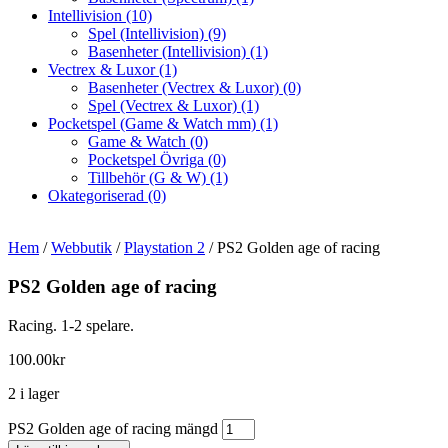
Intellivision
(10)
Spel (Intellivision)
(9)
Basenheter (Intellivision)
(1)
Vectrex & Luxor
(1)
Basenheter (Vectrex & Luxor)
(0)
Spel (Vectrex & Luxor)
(1)
Pocketspel (Game & Watch mm)
(1)
Game & Watch
(0)
Pocketspel Övriga
(0)
Tillbehör (G & W)
(1)
Okategoriserad
(0)
Hem
/
Webbutik
/
Playstation 2
/ PS2 Golden age of racing
PS2 Golden age of racing
Racing. 1-2 spelare.
100.00
kr
2 i lager
PS2 Golden age of racing mängd