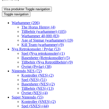
Visa produkter
Toggle navigation
Toggle navigation
Warhammer
(206)
The Horus Heresy
(4)
Tillbehör (warhammer)
(105)
Warhammer 40,000
(83)
Age of Sigmar (warhammer)
(19)
Kill Team (warhammer)
(9)
Nya Retrokonsoler / Prylar
(53)
Spel (Nya retrokonsoler)
(1)
Basenheter (Retrokonsoller)
(5)
Tillbehör (Nya Retrotillbehör)
(9)
Övrigt (Prylar)
(38)
Nintendo NES
(72)
Kontroller (NES)
(2)
Spel (NES)
(51)
Basenheter (NES)
(2)
Tillbehör (NES)
(13)
Övrigt (NES)
(4)
Super Nintendo
(55)
Kontroller (SNES)
(2)
Spel (SNES)
(44)