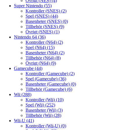
Övrigt (NES)
(4)
Super Nintendo
(55)
Kontroller (SNES)
(2)
Spel (SNES)
(44)
Basenheter (SNES)
(0)
Tillbehör (SNES)
(9)
Övrigt (SNES)
(1)
Nintendo 64
(36)
Kontroller (N64)
(2)
Spel (N64)
(15)
Basenheter (N64)
(2)
Tillbehör (N64)
(8)
Övrigt (N64)
(9)
Gamecube
(44)
Kontroller (Gamecube)
(2)
Spel (Gamecube)
(36)
Basenheter (Gamecube)
(0)
Tillbehör (Gamecube)
(6)
Wii
(288)
Kontroller (Wii)
(10)
Spel (Wii)
(252)
Basenheter (Wii)
(3)
Tillbehör (Wii)
(28)
Wii-U
(41)
Kontroller (Wii-U)
(0)