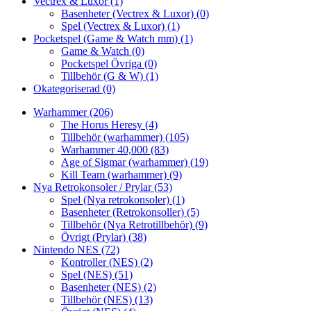
Vectrex & Luxor
(1)
Basenheter (Vectrex & Luxor)
(0)
Spel (Vectrex & Luxor)
(1)
Pocketspel (Game & Watch mm)
(1)
Game & Watch
(0)
Pocketspel Övriga
(0)
Tillbehör (G & W)
(1)
Okategoriserad
(0)
Warhammer
(206)
The Horus Heresy
(4)
Tillbehör (warhammer)
(105)
Warhammer 40,000
(83)
Age of Sigmar (warhammer)
(19)
Kill Team (warhammer)
(9)
Nya Retrokonsoler / Prylar
(53)
Spel (Nya retrokonsoler)
(1)
Basenheter (Retrokonsoller)
(5)
Tillbehör (Nya Retrotillbehör)
(9)
Övrigt (Prylar)
(38)
Nintendo NES
(72)
Kontroller (NES)
(2)
Spel (NES)
(51)
Basenheter (NES)
(2)
Tillbehör (NES)
(13)