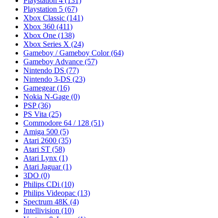
Playstation 4
(131)
Playstation 5
(67)
Xbox Classic
(141)
Xbox 360
(411)
Xbox One
(138)
Xbox Series X
(24)
Gameboy / Gameboy Color
(64)
Gameboy Advance
(57)
Nintendo DS
(77)
Nintendo 3-DS
(23)
Gamegear
(16)
Nokia N-Gage
(0)
PSP
(36)
PS Vita
(25)
Commodore 64 / 128
(51)
Amiga 500
(5)
Atari 2600
(35)
Atari ST
(58)
Atari Lynx
(1)
Atari Jaguar
(1)
3DO
(0)
Philips CDi
(10)
Philips Videopac
(13)
Spectrum 48K
(4)
Intellivision
(10)