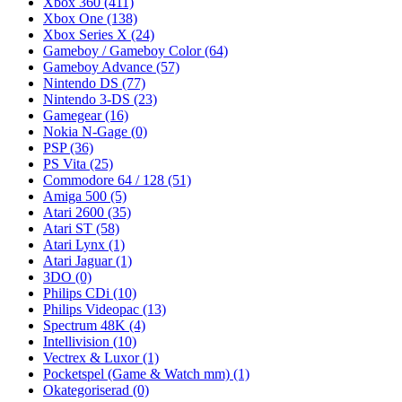
Xbox 360
(411)
Xbox One
(138)
Xbox Series X
(24)
Gameboy / Gameboy Color
(64)
Gameboy Advance
(57)
Nintendo DS
(77)
Nintendo 3-DS
(23)
Gamegear
(16)
Nokia N-Gage
(0)
PSP
(36)
PS Vita
(25)
Commodore 64 / 128
(51)
Amiga 500
(5)
Atari 2600
(35)
Atari ST
(58)
Atari Lynx
(1)
Atari Jaguar
(1)
3DO
(0)
Philips CDi
(10)
Philips Videopac
(13)
Spectrum 48K
(4)
Intellivision
(10)
Vectrex & Luxor
(1)
Pocketspel (Game & Watch mm)
(1)
Okategoriserad
(0)