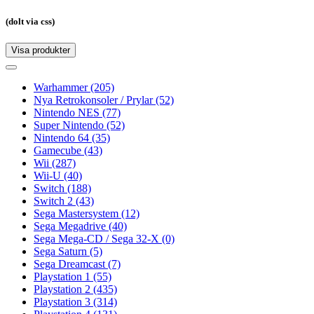
(dolt via css)
Visa produkter
Toggle
navigation
Toggle
navigation
Warhammer
(205)
Nya Retrokonsoler / Prylar
(52)
Nintendo NES
(77)
Super Nintendo
(52)
Nintendo 64
(35)
Gamecube
(43)
Wii
(287)
Wii-U
(40)
Switch
(188)
Switch 2
(43)
Sega Mastersystem
(12)
Sega Megadrive
(40)
Sega Mega-CD / Sega 32-X
(0)
Sega Saturn
(5)
Sega Dreamcast
(7)
Playstation 1
(55)
Playstation 2
(435)
Playstation 3
(314)