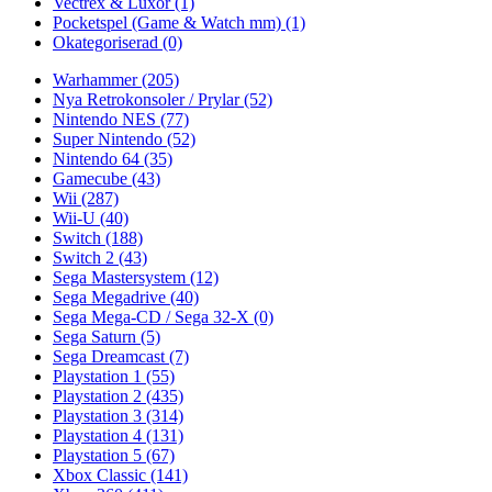
Vectrex & Luxor
(1)
Pocketspel (Game & Watch mm)
(1)
Okategoriserad
(0)
Warhammer
(205)
Nya Retrokonsoler / Prylar
(52)
Nintendo NES
(77)
Super Nintendo
(52)
Nintendo 64
(35)
Gamecube
(43)
Wii
(287)
Wii-U
(40)
Switch
(188)
Switch 2
(43)
Sega Mastersystem
(12)
Sega Megadrive
(40)
Sega Mega-CD / Sega 32-X
(0)
Sega Saturn
(5)
Sega Dreamcast
(7)
Playstation 1
(55)
Playstation 2
(435)
Playstation 3
(314)
Playstation 4
(131)
Playstation 5
(67)
Xbox Classic
(141)