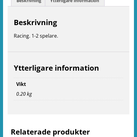
Beskrivning
Ytterligare information
Beskrivning
Racing. 1-2 spelare.
Ytterligare information
Vikt
0.20 kg
e
ation
Relaterade produkter