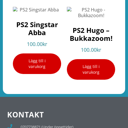
PS2 Singstar
PS2 Hugo –
Abba
Bukkazoom!
100.00
kr
100.00
kr
Lägg till i
varukorg
Lägg till i
varukorg
KONTAKT
0707738871 (Under öppettider)