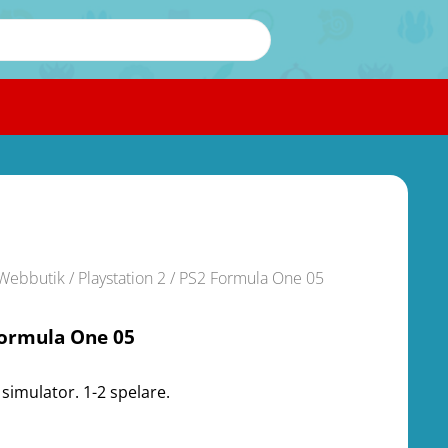
Webbutik
/
Playstation 2
/ PS2 Formula One 05
Formula One 05
 simulator. 1-2 spelare.