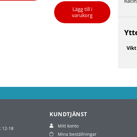
Racin
Lägg till i
varukorg
Ytt
Vikt
KUNDTJÄNST
Mitt konto
: 12-18
Mina beställningar