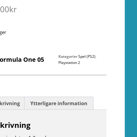
.00
kr
ager
Kategorier
Spel (PS2)
,
Formula One 05
Playstation 2
krivning
Ytterligare information
krivning