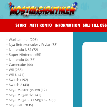
START
MITT KONTO
INFORMATION
SÄLJ TILL OSS
Warhammer
(206)
Nya Retrokonsoler / Prylar
(53)
Nintendo NES
(72)
Super Nintendo
(55)
Nintendo 64
(36)
Gamecube
(44)
Wii
(288)
Wii-U
(41)
Switch
(192)
Switch 2
(43)
Sega Mastersystem
(12)
Sega Megadrive
(41)
Sega Mega-CD / Sega 32-X
(0)
Sega Saturn
(5)