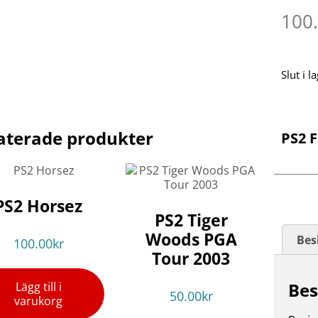
100
Slut i l
aterade produkter
PS2 
PS2 Horsez
PS2 Tiger
Woods PGA
Bes
100.00
kr
Tour 2003
Bes
Lägg till i
50.00
kr
varukorg