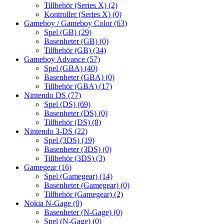
Tillbehör (Series X)
(2)
Kontroller (Series X)
(0)
Gameboy / Gameboy Color
(63)
Spel (GB)
(29)
Basenheter (GB)
(0)
Tillbehör (GB)
(34)
Gameboy Advance
(57)
Spel (GBA)
(40)
Basenheter (GBA)
(0)
Tillbehör (GBA)
(17)
Nintendo DS
(77)
Spel (DS)
(69)
Basenheter (DS)
(0)
Tillbehör (DS)
(8)
Nintendo 3-DS
(22)
Spel (3DS)
(19)
Basenheter (3DS)
(0)
Tillbehör (3DS)
(3)
Gamegear
(16)
Spel (Gamegear)
(14)
Basenheter (Gamegear)
(0)
Tillbehör (Gamegear)
(2)
Nokia N-Gage
(0)
Basenheter (N-Gage)
(0)
Spel (N-Gage)
(0)