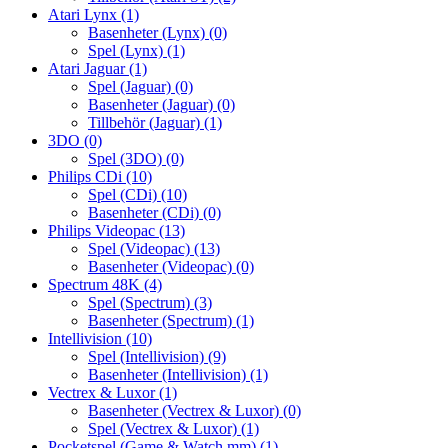
Atari Lynx
(1)
Basenheter (Lynx)
(0)
Spel (Lynx)
(1)
Atari Jaguar
(1)
Spel (Jaguar)
(0)
Basenheter (Jaguar)
(0)
Tillbehör (Jaguar)
(1)
3DO
(0)
Spel (3DO)
(0)
Philips CDi
(10)
Spel (CDi)
(10)
Basenheter (CDi)
(0)
Philips Videopac
(13)
Spel (Videopac)
(13)
Basenheter (Videopac)
(0)
Spectrum 48K
(4)
Spel (Spectrum)
(3)
Basenheter (Spectrum)
(1)
Intellivision
(10)
Spel (Intellivision)
(9)
Basenheter (Intellivision)
(1)
Vectrex & Luxor
(1)
Basenheter (Vectrex & Luxor)
(0)
Spel (Vectrex & Luxor)
(1)
Pocketspel (Game & Watch mm)
(1)