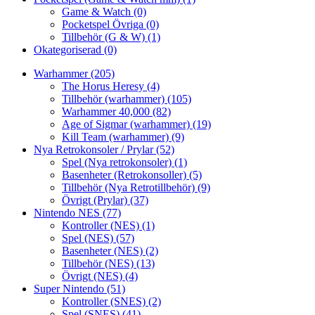
Game & Watch
(0)
Pocketspel Övriga
(0)
Tillbehör (G & W)
(1)
Okategoriserad
(0)
Warhammer
(205)
The Horus Heresy
(4)
Tillbehör (warhammer)
(105)
Warhammer 40,000
(82)
Age of Sigmar (warhammer)
(19)
Kill Team (warhammer)
(9)
Nya Retrokonsoler / Prylar
(52)
Spel (Nya retrokonsoler)
(1)
Basenheter (Retrokonsoller)
(5)
Tillbehör (Nya Retrotillbehör)
(9)
Övrigt (Prylar)
(37)
Nintendo NES
(77)
Kontroller (NES)
(1)
Spel (NES)
(57)
Basenheter (NES)
(2)
Tillbehör (NES)
(13)
Övrigt (NES)
(4)
Super Nintendo
(51)
Kontroller (SNES)
(2)
Spel (SNES)
(41)