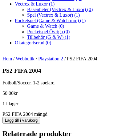
Vectrex & Luxor
(1)
Basenheter (Vectrex & Luxor)
(0)
Spel (Vectrex & Luxor)
(1)
Pocketspel (Game & Watch mm)
(1)
Game & Watch
(0)
Pocketspel Övriga
(0)
Tillbehör (G & W)
(1)
Okategoriserad
(0)
Hem
/
Webbutik
/
Playstation 2
/ PS2 FIFA 2004
PS2 FIFA 2004
Fotboll/Soccer. 1-2 spelare.
50.00
kr
1 i lager
PS2 FIFA 2004 mängd
Lägg till i varukorg
Relaterade produkter