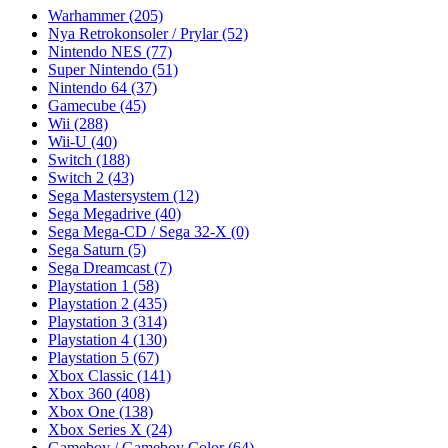
Warhammer
(205)
Nya Retrokonsoler / Prylar
(52)
Nintendo NES
(77)
Super Nintendo
(51)
Nintendo 64
(37)
Gamecube
(45)
Wii
(288)
Wii-U
(40)
Switch
(188)
Switch 2
(43)
Sega Mastersystem
(12)
Sega Megadrive
(40)
Sega Mega-CD / Sega 32-X
(0)
Sega Saturn
(5)
Sega Dreamcast
(7)
Playstation 1
(58)
Playstation 2
(435)
Playstation 3
(314)
Playstation 4
(130)
Playstation 5
(67)
Xbox Classic
(141)
Xbox 360
(408)
Xbox One
(138)
Xbox Series X
(24)
Gameboy / Gameboy Color
(64)