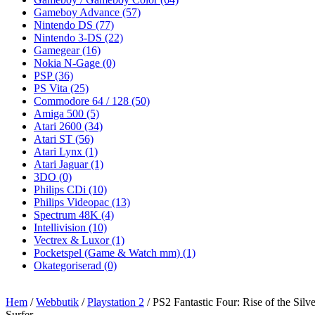
Gameboy Advance
(57)
Nintendo DS
(77)
Nintendo 3-DS
(22)
Gamegear
(16)
Nokia N-Gage
(0)
PSP
(36)
PS Vita
(25)
Commodore 64 / 128
(50)
Amiga 500
(5)
Atari 2600
(34)
Atari ST
(56)
Atari Lynx
(1)
Atari Jaguar
(1)
3DO
(0)
Philips CDi
(10)
Philips Videopac
(13)
Spectrum 48K
(4)
Intellivision
(10)
Vectrex & Luxor
(1)
Pocketspel (Game & Watch mm)
(1)
Okategoriserad
(0)
Hem
/
Webbutik
/
Playstation 2
/ PS2 Fantastic Four: Rise of the Silve
Surfer