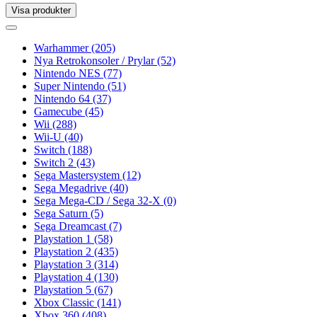
Visa produkter
Toggle
navigation
Toggle
navigation
Warhammer
(205)
Nya Retrokonsoler / Prylar
(52)
Nintendo NES
(77)
Super Nintendo
(51)
Nintendo 64
(37)
Gamecube
(45)
Wii
(288)
Wii-U
(40)
Switch
(188)
Switch 2
(43)
Sega Mastersystem
(12)
Sega Megadrive
(40)
Sega Mega-CD / Sega 32-X
(0)
Sega Saturn
(5)
Sega Dreamcast
(7)
Playstation 1
(58)
Playstation 2
(435)
Playstation 3
(314)
Playstation 4
(130)
Playstation 5
(67)
Xbox Classic
(141)
Xbox 360
(408)