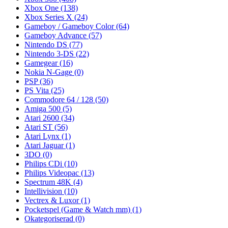
Xbox One
(138)
Xbox Series X
(24)
Gameboy / Gameboy Color
(64)
Gameboy Advance
(57)
Nintendo DS
(77)
Nintendo 3-DS
(22)
Gamegear
(16)
Nokia N-Gage
(0)
PSP
(36)
PS Vita
(25)
Commodore 64 / 128
(50)
Amiga 500
(5)
Atari 2600
(34)
Atari ST
(56)
Atari Lynx
(1)
Atari Jaguar
(1)
3DO
(0)
Philips CDi
(10)
Philips Videopac
(13)
Spectrum 48K
(4)
Intellivision
(10)
Vectrex & Luxor
(1)
Pocketspel (Game & Watch mm)
(1)
Okategoriserad
(0)