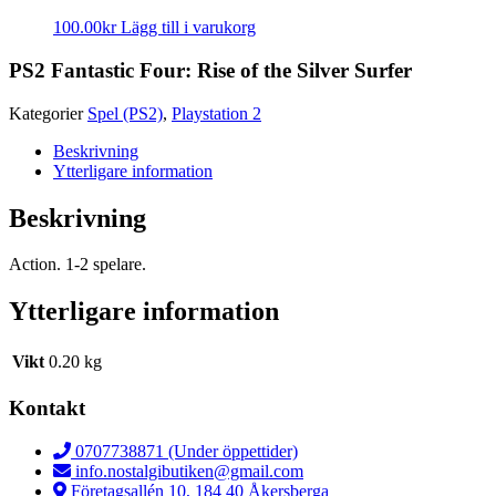
100.00
kr
Lägg till i varukorg
PS2 Fantastic Four: Rise of the Silver Surfer
Kategorier
Spel (PS2)
,
Playstation 2
Beskrivning
Ytterligare information
Beskrivning
Action. 1-2 spelare.
Ytterligare information
Vikt
0.20 kg
Kontakt
0707738871 (Under öppettider)
info.nostalgibutiken@gmail.com
Företagsallén 10, 184 40 Åkersberga