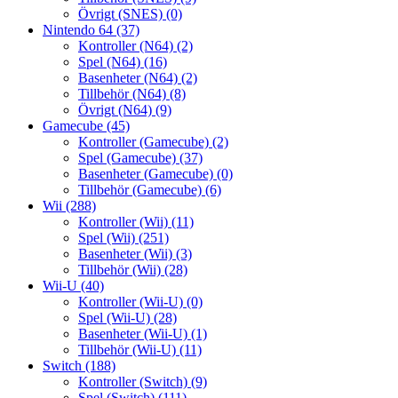
Övrigt (SNES)
(0)
Nintendo 64
(37)
Kontroller (N64)
(2)
Spel (N64)
(16)
Basenheter (N64)
(2)
Tillbehör (N64)
(8)
Övrigt (N64)
(9)
Gamecube
(45)
Kontroller (Gamecube)
(2)
Spel (Gamecube)
(37)
Basenheter (Gamecube)
(0)
Tillbehör (Gamecube)
(6)
Wii
(288)
Kontroller (Wii)
(11)
Spel (Wii)
(251)
Basenheter (Wii)
(3)
Tillbehör (Wii)
(28)
Wii-U
(40)
Kontroller (Wii-U)
(0)
Spel (Wii-U)
(28)
Basenheter (Wii-U)
(1)
Tillbehör (Wii-U)
(11)
Switch
(188)
Kontroller (Switch)
(9)
Spel (Switch)
(111)