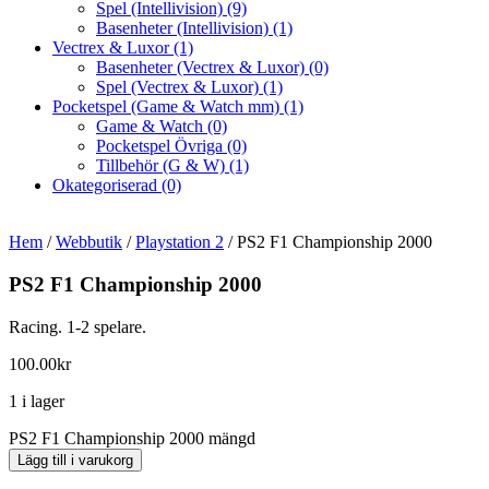
Spel (Intellivision)
(9)
Basenheter (Intellivision)
(1)
Vectrex & Luxor
(1)
Basenheter (Vectrex & Luxor)
(0)
Spel (Vectrex & Luxor)
(1)
Pocketspel (Game & Watch mm)
(1)
Game & Watch
(0)
Pocketspel Övriga
(0)
Tillbehör (G & W)
(1)
Okategoriserad
(0)
Hem
/
Webbutik
/
Playstation 2
/ PS2 F1 Championship 2000
PS2 F1 Championship 2000
Racing. 1-2 spelare.
100.00
kr
1 i lager
PS2 F1 Championship 2000 mängd
Lägg till i varukorg