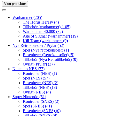
Visa produkter
Toggle
navigation
Toggle
navigation
Warhammer
(205)
The Horus Heresy
(4)
Tillbehör (warhammer)
(105)
Warhammer 40,000
(82)
Age of Sigmar (warhammer)
(19)
Kill Team (warhammer)
(9)
Nya Retrokonsoler / Prylar
(52)
Spel (Nya retrokonsoler)
(1)
Basenheter (Retrokonsoller)
(5)
Tillbehör (Nya Retrotillbehör)
(9)
Övrigt (Prylar)
(37)
Nintendo NES
(77)
Kontroller (NES)
(1)
Spel (NES)
(57)
Basenheter (NES)
(2)
Tillbehör (NES)
(13)
Övrigt (NES)
(4)
Super Nintendo
(51)
Kontroller (SNES)
(2)
Spel (SNES)
(41)
Basenheter (SNES)
(0)
Tillbehör (SNES)
(9)