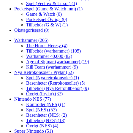
Spel (Vectrex & Luxor)
(1)
Pocketspel (Game & Watch mm)
(1)
Game & Watch
(0)
Pocketspel Övriga
(0)
Tillbehör (G & W)
(1)
Okategoriserad
(0)
Warhammer
(205)
The Horus Heresy
(4)
Tillbehör (warhammer)
(105)
Warhammer 40,000
(82)
Age of Sigmar (warhammer)
(19)
Kill Team (warhammer)
(9)
Nya Retrokonsoler / Prylar
(52)
Spel (Nya retrokonsoler)
(1)
Basenheter (Retrokonsoller)
(5)
Tillbehör (Nya Retrotillbehör)
(9)
Övrigt (Prylar)
(37)
Nintendo NES
(77)
Kontroller (NES)
(1)
Spel (NES)
(57)
Basenheter (NES)
(2)
Tillbehör (NES)
(13)
Övrigt (NES)
(4)
Super Nintendo
(51)