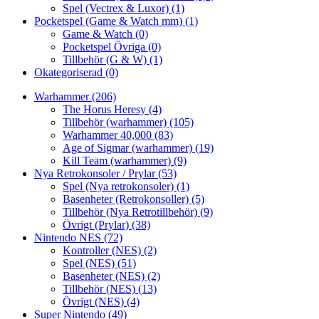
Spel (Vectrex & Luxor)
(1)
Pocketspel (Game & Watch mm)
(1)
Game & Watch
(0)
Pocketspel Övriga
(0)
Tillbehör (G & W)
(1)
Okategoriserad
(0)
Warhammer
(206)
The Horus Heresy
(4)
Tillbehör (warhammer)
(105)
Warhammer 40,000
(83)
Age of Sigmar (warhammer)
(19)
Kill Team (warhammer)
(9)
Nya Retrokonsoler / Prylar
(53)
Spel (Nya retrokonsoler)
(1)
Basenheter (Retrokonsoller)
(5)
Tillbehör (Nya Retrotillbehör)
(9)
Övrigt (Prylar)
(38)
Nintendo NES
(72)
Kontroller (NES)
(2)
Spel (NES)
(51)
Basenheter (NES)
(2)
Tillbehör (NES)
(13)
Övrigt (NES)
(4)
Super Nintendo
(49)