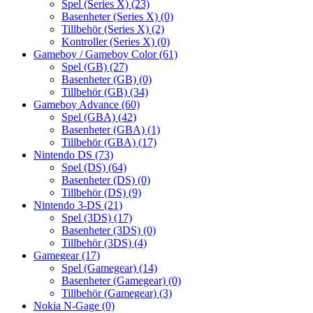
Spel (Series X)
(23)
Basenheter (Series X)
(0)
Tillbehör (Series X)
(2)
Kontroller (Series X)
(0)
Gameboy / Gameboy Color
(61)
Spel (GB)
(27)
Basenheter (GB)
(0)
Tillbehör (GB)
(34)
Gameboy Advance
(60)
Spel (GBA)
(42)
Basenheter (GBA)
(1)
Tillbehör (GBA)
(17)
Nintendo DS
(73)
Spel (DS)
(64)
Basenheter (DS)
(0)
Tillbehör (DS)
(9)
Nintendo 3-DS
(21)
Spel (3DS)
(17)
Basenheter (3DS)
(0)
Tillbehör (3DS)
(4)
Gamegear
(17)
Spel (Gamegear)
(14)
Basenheter (Gamegear)
(0)
Tillbehör (Gamegear)
(3)
Nokia N-Gage
(0)