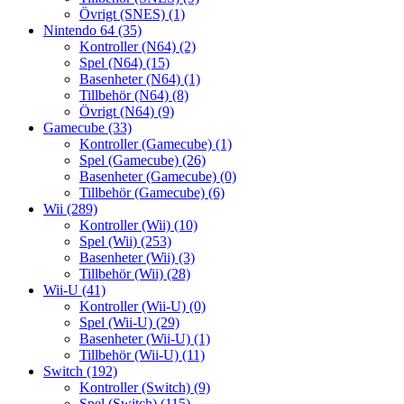
Övrigt (SNES)
(1)
Nintendo 64
(35)
Kontroller (N64)
(2)
Spel (N64)
(15)
Basenheter (N64)
(1)
Tillbehör (N64)
(8)
Övrigt (N64)
(9)
Gamecube
(33)
Kontroller (Gamecube)
(1)
Spel (Gamecube)
(26)
Basenheter (Gamecube)
(0)
Tillbehör (Gamecube)
(6)
Wii
(289)
Kontroller (Wii)
(10)
Spel (Wii)
(253)
Basenheter (Wii)
(3)
Tillbehör (Wii)
(28)
Wii-U
(41)
Kontroller (Wii-U)
(0)
Spel (Wii-U)
(29)
Basenheter (Wii-U)
(1)
Tillbehör (Wii-U)
(11)
Switch
(192)
Kontroller (Switch)
(9)
Spel (Switch)
(115)