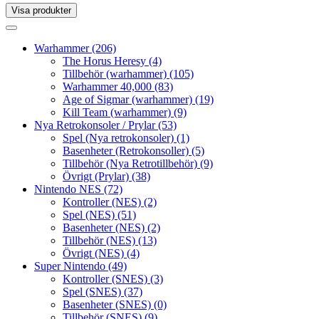
Visa produkter
Toggle
navigation
Toggle
navigation
Warhammer
(206)
The Horus Heresy
(4)
Tillbehör (warhammer)
(105)
Warhammer 40,000
(83)
Age of Sigmar (warhammer)
(19)
Kill Team (warhammer)
(9)
Nya Retrokonsoler / Prylar
(53)
Spel (Nya retrokonsoler)
(1)
Basenheter (Retrokonsoller)
(5)
Tillbehör (Nya Retrotillbehör)
(9)
Övrigt (Prylar)
(38)
Nintendo NES
(72)
Kontroller (NES)
(2)
Spel (NES)
(51)
Basenheter (NES)
(2)
Tillbehör (NES)
(13)
Övrigt (NES)
(4)
Super Nintendo
(49)
Kontroller (SNES)
(3)
Spel (SNES)
(37)
Basenheter (SNES)
(0)
Tillbehör (SNES)
(9)