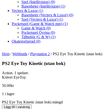
Spel (Intellivision)
(9)
Basenheter (Intellivision)
(1)
Vectrex & Luxor
(1)
Basenheter (Vectrex & Luxor)
(0)
Spel (Vectrex & Luxor)
(1)
Pocketspel (Game & Watch mm)
(1)
Game & Watch
(0)
Pocketspel Övriga
(0)
Tillbehör (G & W)
(1)
Okategoriserad
(0)
Hem
/
Webbutik
/
Playstation 2
/ PS2 Eye Toy Kinetic (utan bok)
PS2 Eye Toy Kinetic (utan bok)
Action. 1 spelare.
Kräver EyeToy.
50.00
kr
1 i lager
PS2 Eye Toy Kinetic (utan bok) mängd
Lägg till i varukorg