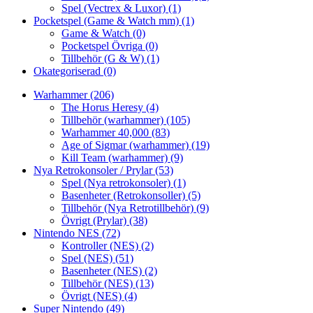
Spel (Vectrex & Luxor)
(1)
Pocketspel (Game & Watch mm)
(1)
Game & Watch
(0)
Pocketspel Övriga
(0)
Tillbehör (G & W)
(1)
Okategoriserad
(0)
Warhammer
(206)
The Horus Heresy
(4)
Tillbehör (warhammer)
(105)
Warhammer 40,000
(83)
Age of Sigmar (warhammer)
(19)
Kill Team (warhammer)
(9)
Nya Retrokonsoler / Prylar
(53)
Spel (Nya retrokonsoler)
(1)
Basenheter (Retrokonsoller)
(5)
Tillbehör (Nya Retrotillbehör)
(9)
Övrigt (Prylar)
(38)
Nintendo NES
(72)
Kontroller (NES)
(2)
Spel (NES)
(51)
Basenheter (NES)
(2)
Tillbehör (NES)
(13)
Övrigt (NES)
(4)
Super Nintendo
(49)