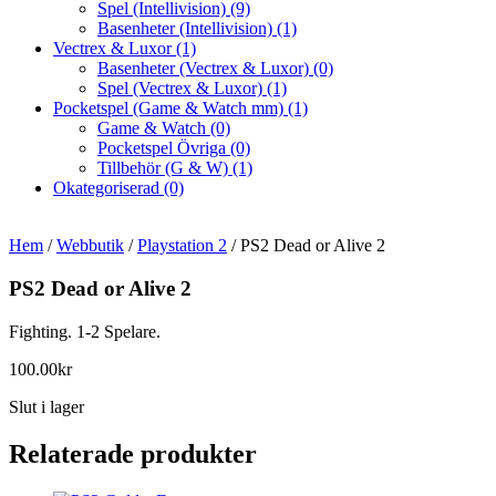
Spel (Intellivision)
(9)
Basenheter (Intellivision)
(1)
Vectrex & Luxor
(1)
Basenheter (Vectrex & Luxor)
(0)
Spel (Vectrex & Luxor)
(1)
Pocketspel (Game & Watch mm)
(1)
Game & Watch
(0)
Pocketspel Övriga
(0)
Tillbehör (G & W)
(1)
Okategoriserad
(0)
Hem
/
Webbutik
/
Playstation 2
/ PS2 Dead or Alive 2
PS2 Dead or Alive 2
Fighting. 1-2 Spelare.
100.00
kr
Slut i lager
Relaterade produkter