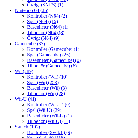
Övrigt (SNES)
(1)
Nintendo 64
(35)
Kontroller (N64)
(2)
Spel (N64)
(15)
Basenheter (N64)
(1)
Tillbehör (N64)
(8)
Övrigt (N64)
(9)
Gamecube
(33)
Kontroller (Gamecube)
(1)
Spel (Gamecube)
(26)
Basenheter (Gamecube)
(0)
Tillbehör (Gamecube)
(6)
Wii
(289)
Kontroller (Wii)
(10)
Spel (Wii)
(253)
Basenheter (Wii)
(3)
Tillbehör (Wii)
(28)
Wii-U
(41)
Kontroller (Wii-U)
(0)
Spel (Wii-U)
(29)
Basenheter (Wii-U)
(1)
Tillbehör (Wii-U)
(11)
Switch
(192)
Kontroller (Switch)
(9)
Spel (Switch)
(115)