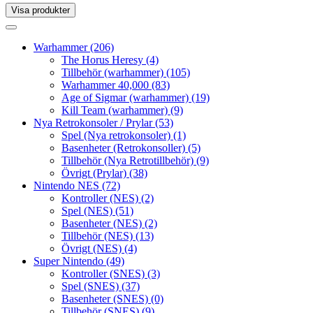
Visa produkter
Toggle
navigation
Toggle
navigation
Warhammer
(206)
The Horus Heresy
(4)
Tillbehör (warhammer)
(105)
Warhammer 40,000
(83)
Age of Sigmar (warhammer)
(19)
Kill Team (warhammer)
(9)
Nya Retrokonsoler / Prylar
(53)
Spel (Nya retrokonsoler)
(1)
Basenheter (Retrokonsoller)
(5)
Tillbehör (Nya Retrotillbehör)
(9)
Övrigt (Prylar)
(38)
Nintendo NES
(72)
Kontroller (NES)
(2)
Spel (NES)
(51)
Basenheter (NES)
(2)
Tillbehör (NES)
(13)
Övrigt (NES)
(4)
Super Nintendo
(49)
Kontroller (SNES)
(3)
Spel (SNES)
(37)
Basenheter (SNES)
(0)
Tillbehör (SNES)
(9)