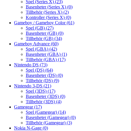
Spel (Series X)
(23)
Basenheter (Series X)
(0)
Tillbehör (Series X)
(2)
Kontroller (Series X)
(0)
Gameboy / Gameboy Color
(61)
Spel (GB)
(27)
Basenheter (GB)
(0)
Tillbehör (GB)
(34)
Gameboy Advance
(60)
Spel (GBA)
(42)
Basenheter (GBA)
(1)
Tillbehör (GBA)
(17)
Nintendo DS
(73)
Spel (DS)
(64)
Basenheter (DS)
(0)
Tillbehör (DS)
(9)
Nintendo 3-DS
(21)
Spel (3DS)
(17)
Basenheter (3DS)
(0)
Tillbehör (3DS)
(4)
Gamegear
(17)
Spel (Gamegear)
(14)
Basenheter (Gamegear)
(0)
Tillbehör (Gamegear)
(3)
Nokia N-Gage
(0)