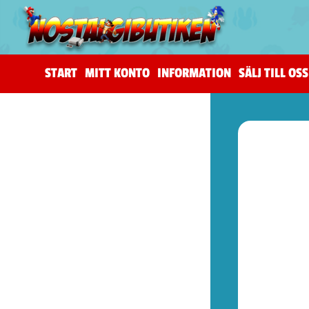
START
MITT KONTO
INFORMATION
SÄLJ TILL OSS
(206)
The Horus Heresy
(4)
Tillbehör (warhammer)
(105)
Warhammer 40,000
(83)
Age of Sigmar (warhammer)
(19)
Kill Team (warhammer)
(9)
(53)
Spel (Nya retrokonsoler)
(1)
Basenheter (Retrokonsoller)
(5)
Tillbehör (Nya Retrotillbehör)
(9)
Övrigt (Prylar)
(38)
(72)
Kontroller (NES)
(2)
Spel (NES)
(51)
Basenheter (NES)
(2)