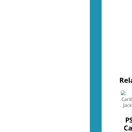
Tillbehör (NES)
(13)
Övrigt (NES)
(4)
(48)
Kontroller (SNES)
(2)
Spel (SNES)
(37)
Basenheter (SNES)
(0)
Tillbehör (SNES)
(9)
Övrigt (SNES)
(1)
(35)
Kontroller (N64)
(2)
Spel (N64)
(15)
Basenheter (N64)
(1)
Tillbehör (N64)
(8)
Rel
Övrigt (N64)
(9)
(33)
Kontroller (Gamecube)
(1)
Spel (Gamecube)
(26)
Basenheter (Gamecube)
(0)
Tillbehör (Gamecube)
(6)
(288)
PS
Kontroller (Wii)
(10)
Ca
Spel (Wii)
(252)