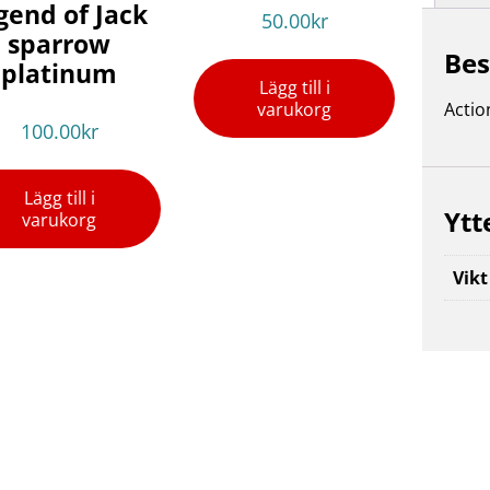
gend of Jack
50.00
kr
sparrow
Bes
platinum
Lägg till i
varukorg
Actio
100.00
kr
Lägg till i
Ytt
varukorg
Vikt