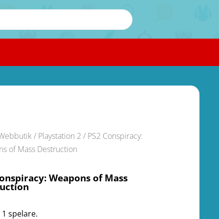
Webbutik
/
Playstation 2
/ PS2 Conspiracy:
s of Mass Destruction
onspiracy: Weapons of Mass
uction
 1 spelare.