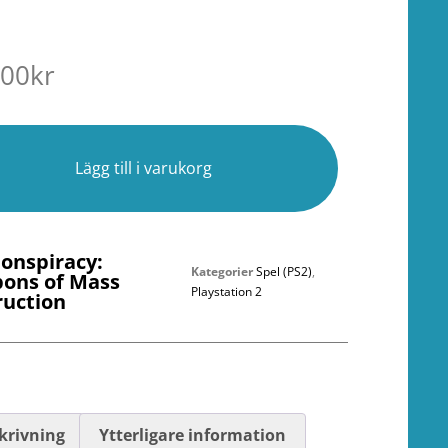
.00
kr
r
Lägg till i varukorg
Conspiracy:
Kategorier
Spel (PS2)
,
ons of Mass
Playstation 2
ruction
krivning
Ytterligare information