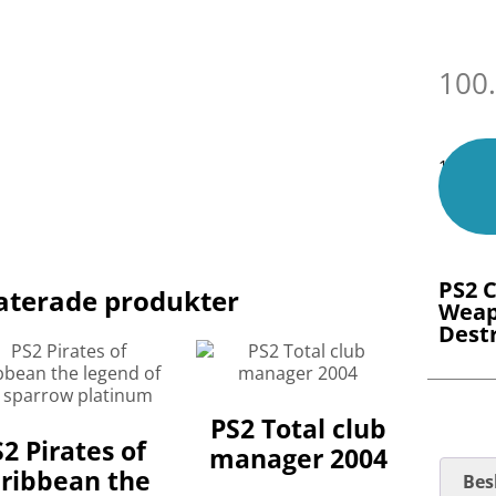
100
1 i lage
PS2 
aterade produkter
Weap
Dest
PS2 Total club
2 Pirates of
manager 2004
ribbean the
Bes