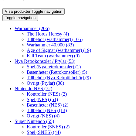
Visa produkter
Toggle navigation
Toggle navigation
Warhammer
(206)
The Horus Heresy
(4)
Tillbehör (warhammer)
(105)
Warhammer 40,000
(83)
Age of Sigmar (warhammer)
(19)
Kill Team (warhammer)
(9)
Nya Retrokonsoler / Prylar
(53)
Spel (Nya retrokonsoler)
(1)
Basenheter (Retrokonsoller)
(5)
Tillbehör (Nya Retrotillbehör)
(9)
Övrigt (Prylar)
(38)
Nintendo NES
(72)
Kontroller (NES)
(2)
Spel (NES)
(51)
Basenheter (NES)
(2)
Tillbehör (NES)
(13)
Övrigt (NES)
(4)
Super Nintendo
(55)
Kontroller (SNES)
(2)
Spel (SNES)
(44)