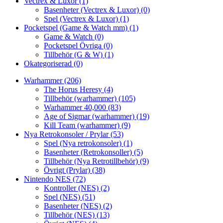
Vectrex & Luxor
(1)
Basenheter (Vectrex & Luxor)
(0)
Spel (Vectrex & Luxor)
(1)
Pocketspel (Game & Watch mm)
(1)
Game & Watch
(0)
Pocketspel Övriga
(0)
Tillbehör (G & W)
(1)
Okategoriserad
(0)
Warhammer
(206)
The Horus Heresy
(4)
Tillbehör (warhammer)
(105)
Warhammer 40,000
(83)
Age of Sigmar (warhammer)
(19)
Kill Team (warhammer)
(9)
Nya Retrokonsoler / Prylar
(53)
Spel (Nya retrokonsoler)
(1)
Basenheter (Retrokonsoller)
(5)
Tillbehör (Nya Retrotillbehör)
(9)
Övrigt (Prylar)
(38)
Nintendo NES
(72)
Kontroller (NES)
(2)
Spel (NES)
(51)
Basenheter (NES)
(2)
Tillbehör (NES)
(13)