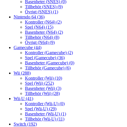
Basenheter (SNES)
(0)
Tillbehör (SNES)
(9)
Övrigt (SNES)
(1)
Nintendo 64
(36)
Kontroller (N64)
(2)
Spel (N64)
(15)
Basenheter (N64)
(2)
Tillbehör (N64)
(8)
Övrigt (N64)
(9)
Gamecube
(44)
Kontroller (Gamecube)
(2)
Spel (Gamecube)
(36)
Basenheter (Gamecube)
(0)
Tillbehör (Gamecube)
(6)
Wii
(288)
Kontroller (Wii)
(10)
Spel (Wii)
(252)
Basenheter (Wii)
(3)
Tillbehör (Wii)
(28)
Wii-U
(41)
Kontroller (Wii-U)
(0)
Spel (Wii-U)
(29)
Basenheter (Wii-U)
(1)
Tillbehör (Wii-U)
(11)
Switch
(192)