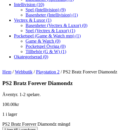
Intellivision
(10)
Spel (Intellivision)
(9)
Basenheter (Intellivision)
(1)
Vectrex & Luxor
(1)
Basenheter (Vectrex & Luxor)
(0)
Spel (Vectrex & Luxor)
(1)
Pocketspel (Game & Watch mm)
(1)
Game & Watch
(0)
Pocketspel Övriga
(0)
Tillbehör (G & W)
(1)
Okategoriserad
(0)
Hem
/
Webbutik
/
Playstation 2
/ PS2 Bratz Forever Diamondz
PS2 Bratz Forever Diamondz
Äventyr. 1-2 spelare.
100.00
kr
1 i lager
PS2 Bratz Forever Diamondz mängd
Lägg till i varukorg