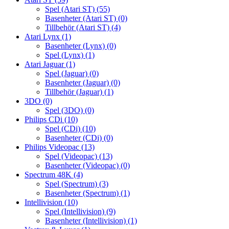
Spel (Atari ST)
(55)
Basenheter (Atari ST)
(0)
Tillbehör (Atari ST)
(4)
Atari Lynx
(1)
Basenheter (Lynx)
(0)
Spel (Lynx)
(1)
Atari Jaguar
(1)
Spel (Jaguar)
(0)
Basenheter (Jaguar)
(0)
Tillbehör (Jaguar)
(1)
3DO
(0)
Spel (3DO)
(0)
Philips CDi
(10)
Spel (CDi)
(10)
Basenheter (CDi)
(0)
Philips Videopac
(13)
Spel (Videopac)
(13)
Basenheter (Videopac)
(0)
Spectrum 48K
(4)
Spel (Spectrum)
(3)
Basenheter (Spectrum)
(1)
Intellivision
(10)
Spel (Intellivision)
(9)
Basenheter (Intellivision)
(1)