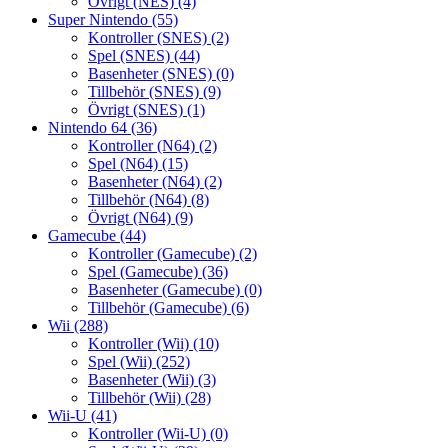
Övrigt (NES)
(4)
Super Nintendo
(55)
Kontroller (SNES)
(2)
Spel (SNES)
(44)
Basenheter (SNES)
(0)
Tillbehör (SNES)
(9)
Övrigt (SNES)
(1)
Nintendo 64
(36)
Kontroller (N64)
(2)
Spel (N64)
(15)
Basenheter (N64)
(2)
Tillbehör (N64)
(8)
Övrigt (N64)
(9)
Gamecube
(44)
Kontroller (Gamecube)
(2)
Spel (Gamecube)
(36)
Basenheter (Gamecube)
(0)
Tillbehör (Gamecube)
(6)
Wii
(288)
Kontroller (Wii)
(10)
Spel (Wii)
(252)
Basenheter (Wii)
(3)
Tillbehör (Wii)
(28)
Wii-U
(41)
Kontroller (Wii-U)
(0)