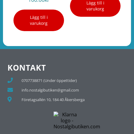
Lägg till i
varukorg
Lägg till i
varukorg
KONTAKT
0707738871 (Under öppettider)
info.nostalgibutiken@gmail.com
Företagsallén 10, 184 40 Åkersberga