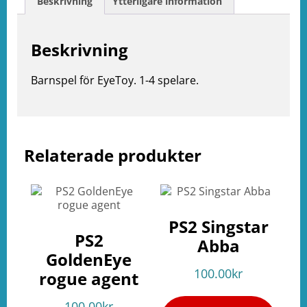
Beskrivning
Ytterligare information
Beskrivning
Barnspel för EyeToy. 1-4 spelare.
Relaterade produkter
e
ation
PS2 Singstar
PS2
Abba
GoldenEye
100.00
kr
rogue agent
100.00
kr