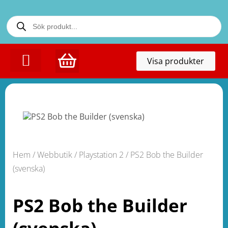
Toggl
Visa produkter
naviga
KONTAKTA OSS
Hem
/
Webbutik
/
Playstation 2
/ PS2 Bob the Builder
(svenska)
PS2 Bob the Builder