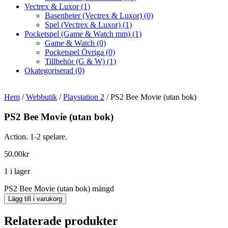
Vectrex & Luxor
(1)
Basenheter (Vectrex & Luxor)
(0)
Spel (Vectrex & Luxor)
(1)
Pocketspel (Game & Watch mm)
(1)
Game & Watch
(0)
Pocketspel Övriga
(0)
Tillbehör (G & W)
(1)
Okategoriserad
(0)
Hem
/
Webbutik
/
Playstation 2
/ PS2 Bee Movie (utan bok)
PS2 Bee Movie (utan bok)
Action. 1-2 spelare.
50.00
kr
1 i lager
PS2 Bee Movie (utan bok) mängd
Lägg till i varukorg
Relaterade produkter