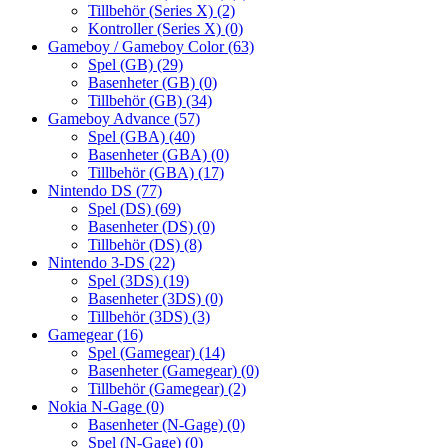
Tillbehör (Series X)
(2)
Kontroller (Series X)
(0)
Gameboy / Gameboy Color
(63)
Spel (GB)
(29)
Basenheter (GB)
(0)
Tillbehör (GB)
(34)
Gameboy Advance
(57)
Spel (GBA)
(40)
Basenheter (GBA)
(0)
Tillbehör (GBA)
(17)
Nintendo DS
(77)
Spel (DS)
(69)
Basenheter (DS)
(0)
Tillbehör (DS)
(8)
Nintendo 3-DS
(22)
Spel (3DS)
(19)
Basenheter (3DS)
(0)
Tillbehör (3DS)
(3)
Gamegear
(16)
Spel (Gamegear)
(14)
Basenheter (Gamegear)
(0)
Tillbehör (Gamegear)
(2)
Nokia N-Gage
(0)
Basenheter (N-Gage)
(0)
Spel (N-Gage)
(0)