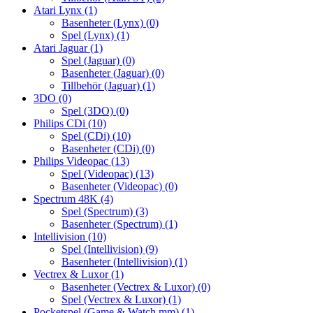
Atari Lynx
(1)
Basenheter (Lynx)
(0)
Spel (Lynx)
(1)
Atari Jaguar
(1)
Spel (Jaguar)
(0)
Basenheter (Jaguar)
(0)
Tillbehör (Jaguar)
(1)
3DO
(0)
Spel (3DO)
(0)
Philips CDi
(10)
Spel (CDi)
(10)
Basenheter (CDi)
(0)
Philips Videopac
(13)
Spel (Videopac)
(13)
Basenheter (Videopac)
(0)
Spectrum 48K
(4)
Spel (Spectrum)
(3)
Basenheter (Spectrum)
(1)
Intellivision
(10)
Spel (Intellivision)
(9)
Basenheter (Intellivision)
(1)
Vectrex & Luxor
(1)
Basenheter (Vectrex & Luxor)
(0)
Spel (Vectrex & Luxor)
(1)
Pocketspel (Game & Watch mm)
(1)