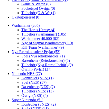
Game & Watch
(0)
Pocketspel Övriga
(0)
Tillbehör (G & W)
(1)
Okategoriserad
(0)
Warhammer
(205)
The Horus Heresy
(4)
Tillbehör (warhammer)
(105)
Warhammer 40,000
(82)
Age of Sigmar (warhammer)
(19)
Kill Team (warhammer)
(9)
Nya Retrokonsoler / Prylar
(52)
Spel (Nya retrokonsoler)
(1)
Basenheter (Retrokonsoller)
(5)
Tillbehör (Nya Retrotillbehör)
(9)
Övrigt (Prylar)
(37)
Nintendo NES
(77)
Kontroller (NES)
(1)
Spel (NES)
(57)
Basenheter (NES)
(2)
Tillbehör (NES)
(13)
Övrigt (NES)
(4)
Super Nintendo
(51)
Kontroller (SNES)
(2)
Spel (SNES)
(41)