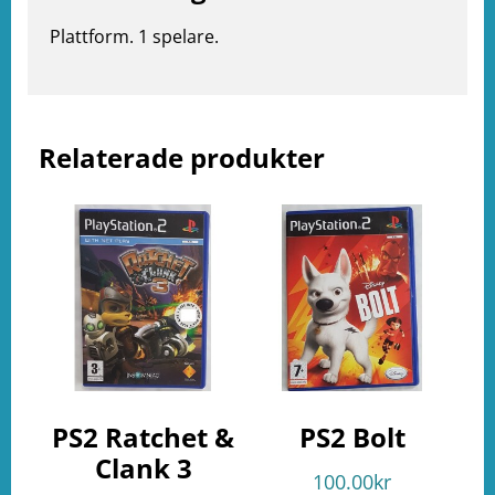
e
Plattform. 1 spelare.
ation
Relaterade produkter
PS2 Ratchet &
PS2 Bolt
Clank 3
100.00
kr