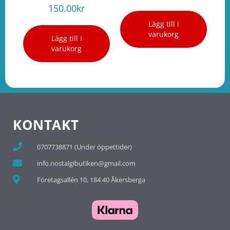
150.00
kr
Lägg till i
varukorg
Lägg till i
varukorg
KONTAKT
0707738871 (Under öppettider)
info.nostalgibutiken@gmail.com
Företagsallén 10, 184 40 Åkersberga