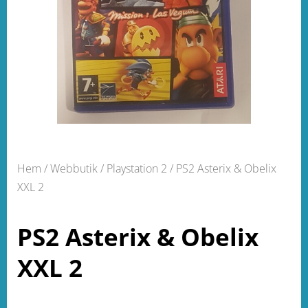
Hem
/
Webbutik
/
Playstation 2
/ PS2 Asterix & Obelix
XXL 2
PS2 Asterix & Obelix
XXL 2