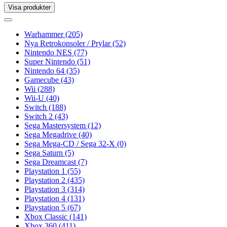
Visa produkter
Toggle
navigation
Toggle
navigation
Warhammer
(205)
Nya Retrokonsoler / Prylar
(52)
Nintendo NES
(77)
Super Nintendo
(51)
Nintendo 64
(35)
Gamecube
(43)
Wii
(288)
Wii-U
(40)
Switch
(188)
Switch 2
(43)
Sega Mastersystem
(12)
Sega Megadrive
(40)
Sega Mega-CD / Sega 32-X
(0)
Sega Saturn
(5)
Sega Dreamcast
(7)
Playstation 1
(55)
Playstation 2
(435)
Playstation 3
(314)
Playstation 4
(131)
Playstation 5
(67)
Xbox Classic
(141)
Xbox 360
(411)