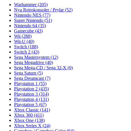
Warhammer
(205)
Nya Retrokonsoler / Prylar
(52)
Nintendo NES
(77)
Super Nintendo
(51)
Nintendo 64
(35)
Gamecube
(43)
Wii
(288)
Wii-U
(40)
Switch
(188)
Switch 2
(43)
Sega Mastersystem
(12)
Sega Megadrive
(40)
Sega Mega-CD / Sega 32-X
(0)
Sega Saturn
(5)
Sega Dreamcast
(7)
Playstation 1
(55)
Playstation 2
(435)
Playstation 3
(314)
Playstation 4
(131)
Playstation 5
(67)
Xbox Classic
(141)
Xbox 360
(411)
Xbox One
(138)
Xbox Series X
(24)
Gameboy / Gameboy Color
(64)