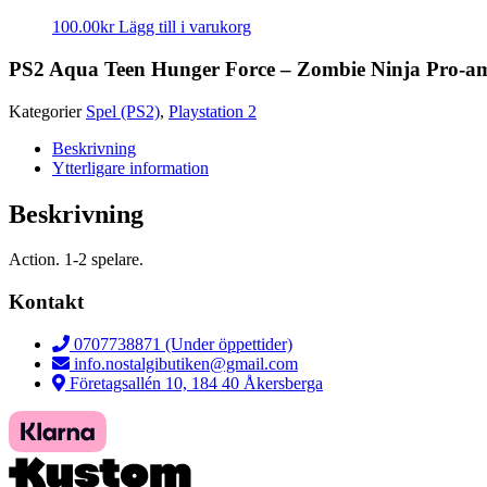
100.00
kr
Lägg till i varukorg
PS2 Aqua Teen Hunger Force – Zombie Ninja Pro-a
Kategorier
Spel (PS2)
,
Playstation 2
Beskrivning
Ytterligare information
Beskrivning
Action. 1-2 spelare.
Kontakt
0707738871 (Under öppettider)
info.nostalgibutiken@gmail.com
Företagsallén 10, 184 40 Åkersberga