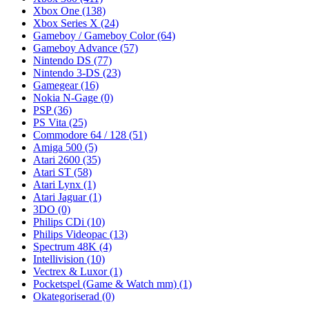
Xbox One
(138)
Xbox Series X
(24)
Gameboy / Gameboy Color
(64)
Gameboy Advance
(57)
Nintendo DS
(77)
Nintendo 3-DS
(23)
Gamegear
(16)
Nokia N-Gage
(0)
PSP
(36)
PS Vita
(25)
Commodore 64 / 128
(51)
Amiga 500
(5)
Atari 2600
(35)
Atari ST
(58)
Atari Lynx
(1)
Atari Jaguar
(1)
3DO
(0)
Philips CDi
(10)
Philips Videopac
(13)
Spectrum 48K
(4)
Intellivision
(10)
Vectrex & Luxor
(1)
Pocketspel (Game & Watch mm)
(1)
Okategoriserad
(0)