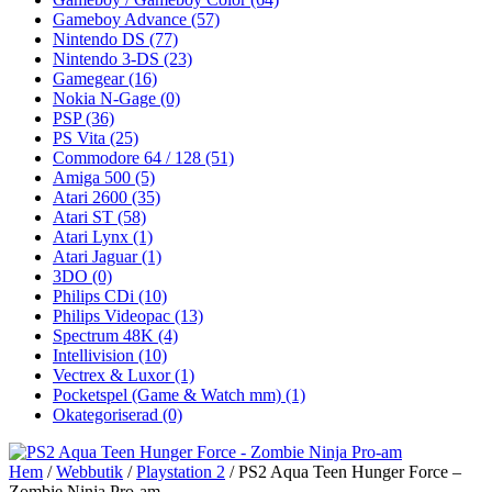
Gameboy Advance
(57)
Nintendo DS
(77)
Nintendo 3-DS
(23)
Gamegear
(16)
Nokia N-Gage
(0)
PSP
(36)
PS Vita
(25)
Commodore 64 / 128
(51)
Amiga 500
(5)
Atari 2600
(35)
Atari ST
(58)
Atari Lynx
(1)
Atari Jaguar
(1)
3DO
(0)
Philips CDi
(10)
Philips Videopac
(13)
Spectrum 48K
(4)
Intellivision
(10)
Vectrex & Luxor
(1)
Pocketspel (Game & Watch mm)
(1)
Okategoriserad
(0)
Hem
/
Webbutik
/
Playstation 2
/ PS2 Aqua Teen Hunger Force –
Zombie Ninja Pro-am