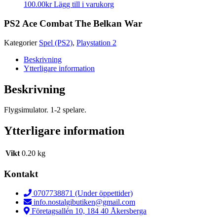
100.00
kr
Lägg till i varukorg
PS2 Ace Combat The Belkan War
Kategorier
Spel (PS2)
,
Playstation 2
Beskrivning
Ytterligare information
Beskrivning
Flygsimulator. 1-2 spelare.
Ytterligare information
Vikt
0.20 kg
Kontakt
0707738871 (Under öppettider)
info.nostalgibutiken@gmail.com
Företagsallén 10, 184 40 Åkersberga