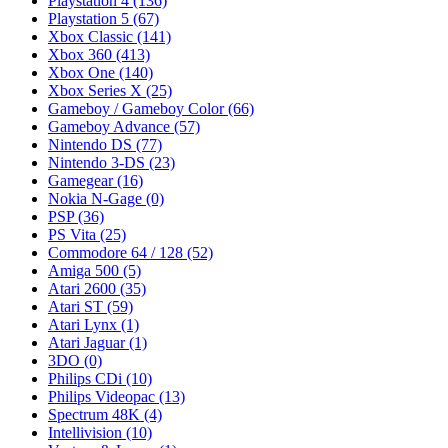
Playstation 4
(136)
Playstation 5
(67)
Xbox Classic
(141)
Xbox 360
(413)
Xbox One
(140)
Xbox Series X
(25)
Gameboy / Gameboy Color
(66)
Gameboy Advance
(57)
Nintendo DS
(77)
Nintendo 3-DS
(23)
Gamegear
(16)
Nokia N-Gage
(0)
PSP
(36)
PS Vita
(25)
Commodore 64 / 128
(52)
Amiga 500
(5)
Atari 2600
(35)
Atari ST
(59)
Atari Lynx
(1)
Atari Jaguar
(1)
3DO
(0)
Philips CDi
(10)
Philips Videopac
(13)
Spectrum 48K
(4)
Intellivision
(10)