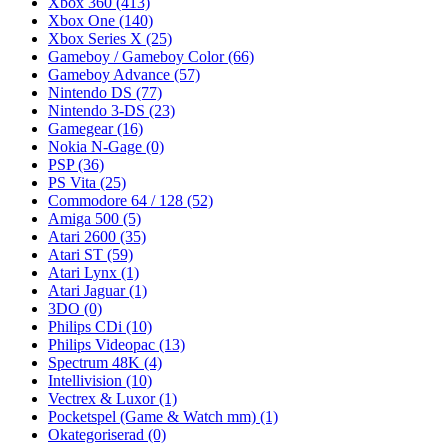
Xbox 360
(413)
Xbox One
(140)
Xbox Series X
(25)
Gameboy / Gameboy Color
(66)
Gameboy Advance
(57)
Nintendo DS
(77)
Nintendo 3-DS
(23)
Gamegear
(16)
Nokia N-Gage
(0)
PSP
(36)
PS Vita
(25)
Commodore 64 / 128
(52)
Amiga 500
(5)
Atari 2600
(35)
Atari ST
(59)
Atari Lynx
(1)
Atari Jaguar
(1)
3DO
(0)
Philips CDi
(10)
Philips Videopac
(13)
Spectrum 48K
(4)
Intellivision
(10)
Vectrex & Luxor
(1)
Pocketspel (Game & Watch mm)
(1)
Okategoriserad
(0)