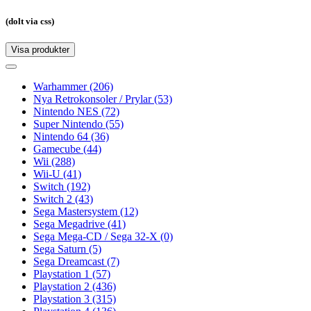
(dolt via css)
Visa produkter
Toggle
navigation
Toggle
navigation
Warhammer
(206)
Nya Retrokonsoler / Prylar
(53)
Nintendo NES
(72)
Super Nintendo
(55)
Nintendo 64
(36)
Gamecube
(44)
Wii
(288)
Wii-U
(41)
Switch
(192)
Switch 2
(43)
Sega Mastersystem
(12)
Sega Megadrive
(41)
Sega Mega-CD / Sega 32-X
(0)
Sega Saturn
(5)
Sega Dreamcast
(7)
Playstation 1
(57)
Playstation 2
(436)
Playstation 3
(315)