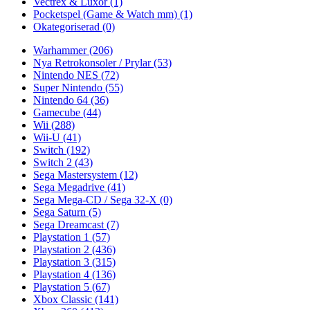
Vectrex & Luxor
(1)
Pocketspel (Game & Watch mm)
(1)
Okategoriserad
(0)
Warhammer
(206)
Nya Retrokonsoler / Prylar
(53)
Nintendo NES
(72)
Super Nintendo
(55)
Nintendo 64
(36)
Gamecube
(44)
Wii
(288)
Wii-U
(41)
Switch
(192)
Switch 2
(43)
Sega Mastersystem
(12)
Sega Megadrive
(41)
Sega Mega-CD / Sega 32-X
(0)
Sega Saturn
(5)
Sega Dreamcast
(7)
Playstation 1
(57)
Playstation 2
(436)
Playstation 3
(315)
Playstation 4
(136)
Playstation 5
(67)
Xbox Classic
(141)