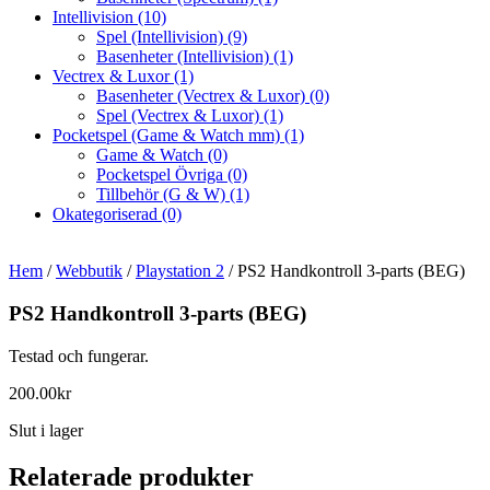
Intellivision
(10)
Spel (Intellivision)
(9)
Basenheter (Intellivision)
(1)
Vectrex & Luxor
(1)
Basenheter (Vectrex & Luxor)
(0)
Spel (Vectrex & Luxor)
(1)
Pocketspel (Game & Watch mm)
(1)
Game & Watch
(0)
Pocketspel Övriga
(0)
Tillbehör (G & W)
(1)
Okategoriserad
(0)
Hem
/
Webbutik
/
Playstation 2
/ PS2 Handkontroll 3-parts (BEG)
PS2 Handkontroll 3-parts (BEG)
Testad och fungerar.
200.00
kr
Slut i lager
Relaterade produkter