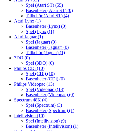
Spel (Atari ST)
(55)
Basenheter (Atari ST)
(0)
Tillbehör (Atari ST)
(4)
Atari Lynx
(1)
Basenheter (Lynx)
(0)
Spel (Lynx)
(1)
Atari Jaguar
(1)
Spel (Jaguar)
(0)
Basenheter (Jaguar)
(0)
Tillbehör (Jaguar)
(1)
3DO
(0)
Spel (3DO)
(0)
Philips CDi
(10)
Spel (CDi)
(10)
Basenheter (CDi)
(0)
Philips Videopac
(13)
Spel (Videopac)
(13)
Basenheter (Videopac)
(0)
Spectrum 48K
(4)
Spel (Spectrum)
(3)
Basenheter (Spectrum)
(1)
Intellivision
(10)
Spel (Intellivision)
(9)
Basenheter (Intellivision)
(1)