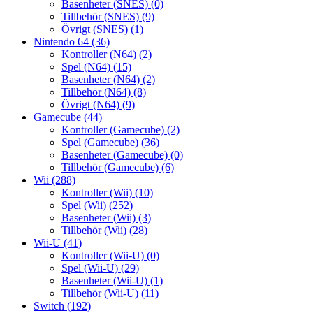
Basenheter (SNES)
(0)
Tillbehör (SNES)
(9)
Övrigt (SNES)
(1)
Nintendo 64
(36)
Kontroller (N64)
(2)
Spel (N64)
(15)
Basenheter (N64)
(2)
Tillbehör (N64)
(8)
Övrigt (N64)
(9)
Gamecube
(44)
Kontroller (Gamecube)
(2)
Spel (Gamecube)
(36)
Basenheter (Gamecube)
(0)
Tillbehör (Gamecube)
(6)
Wii
(288)
Kontroller (Wii)
(10)
Spel (Wii)
(252)
Basenheter (Wii)
(3)
Tillbehör (Wii)
(28)
Wii-U
(41)
Kontroller (Wii-U)
(0)
Spel (Wii-U)
(29)
Basenheter (Wii-U)
(1)
Tillbehör (Wii-U)
(11)
Switch
(192)