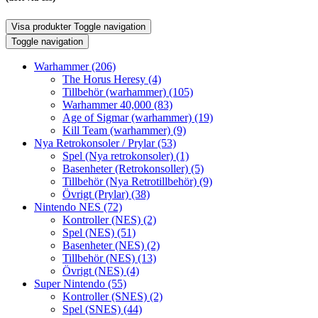
Visa produkter
Toggle navigation
Toggle navigation
Warhammer
(206)
The Horus Heresy
(4)
Tillbehör (warhammer)
(105)
Warhammer 40,000
(83)
Age of Sigmar (warhammer)
(19)
Kill Team (warhammer)
(9)
Nya Retrokonsoler / Prylar
(53)
Spel (Nya retrokonsoler)
(1)
Basenheter (Retrokonsoller)
(5)
Tillbehör (Nya Retrotillbehör)
(9)
Övrigt (Prylar)
(38)
Nintendo NES
(72)
Kontroller (NES)
(2)
Spel (NES)
(51)
Basenheter (NES)
(2)
Tillbehör (NES)
(13)
Övrigt (NES)
(4)
Super Nintendo
(55)
Kontroller (SNES)
(2)
Spel (SNES)
(44)