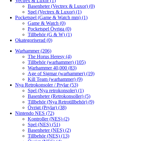
Vectrex & Luxor
(1)
Basenheter (Vectrex & Luxor)
(0)
Spel (Vectrex & Luxor)
(1)
Pocketspel (Game & Watch mm)
(1)
Game & Watch
(0)
Pocketspel Övriga
(0)
Tillbehör (G & W)
(1)
Okategoriserad
(0)
Warhammer
(206)
The Horus Heresy
(4)
Tillbehör (warhammer)
(105)
Warhammer 40,000
(83)
Age of Sigmar (warhammer)
(19)
Kill Team (warhammer)
(9)
Nya Retrokonsoler / Prylar
(53)
Spel (Nya retrokonsoler)
(1)
Basenheter (Retrokonsoller)
(5)
Tillbehör (Nya Retrotillbehör)
(9)
Övrigt (Prylar)
(38)
Nintendo NES
(72)
Kontroller (NES)
(2)
Spel (NES)
(51)
Basenheter (NES)
(2)
Tillbehör (NES)
(13)