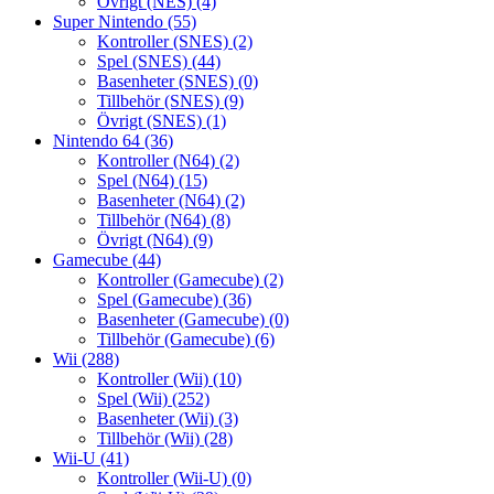
Övrigt (NES)
(4)
Super Nintendo
(55)
Kontroller (SNES)
(2)
Spel (SNES)
(44)
Basenheter (SNES)
(0)
Tillbehör (SNES)
(9)
Övrigt (SNES)
(1)
Nintendo 64
(36)
Kontroller (N64)
(2)
Spel (N64)
(15)
Basenheter (N64)
(2)
Tillbehör (N64)
(8)
Övrigt (N64)
(9)
Gamecube
(44)
Kontroller (Gamecube)
(2)
Spel (Gamecube)
(36)
Basenheter (Gamecube)
(0)
Tillbehör (Gamecube)
(6)
Wii
(288)
Kontroller (Wii)
(10)
Spel (Wii)
(252)
Basenheter (Wii)
(3)
Tillbehör (Wii)
(28)
Wii-U
(41)
Kontroller (Wii-U)
(0)