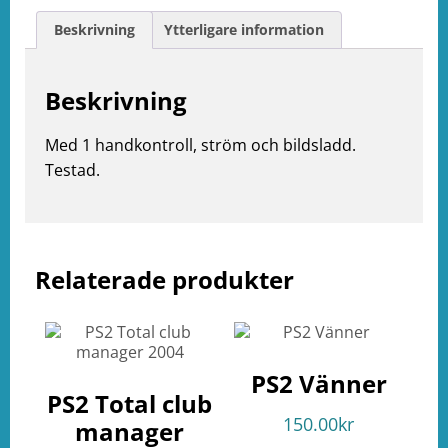
Beskrivning
Ytterligare information
Beskrivning
Med 1 handkontroll, ström och bildsladd.
Testad.
e
Relaterade produkter
ation
PS2 Vänner
PS2 Total club
150.00
kr
manager