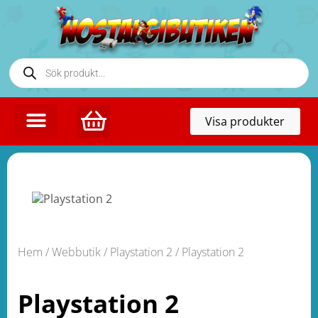
Toggl
Visa produkter
naviga
Hem
/
Webbutik
/
Playstation 2
/ Playstation 2
Playstation 2