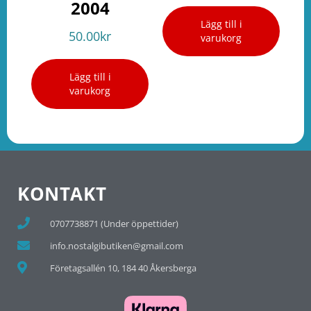
2004
Lägg till i
50.00
kr
varukorg
Lägg till i
varukorg
KONTAKT
0707738871 (Under öppettider)
info.nostalgibutiken@gmail.com
Företagsallén 10, 184 40 Åkersberga