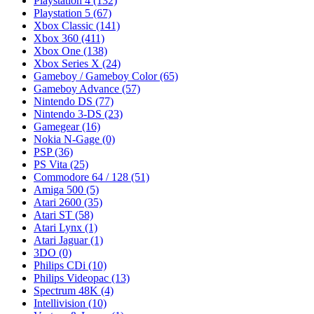
Playstation 4
(132)
Playstation 5
(67)
Xbox Classic
(141)
Xbox 360
(411)
Xbox One
(138)
Xbox Series X
(24)
Gameboy / Gameboy Color
(65)
Gameboy Advance
(57)
Nintendo DS
(77)
Nintendo 3-DS
(23)
Gamegear
(16)
Nokia N-Gage
(0)
PSP
(36)
PS Vita
(25)
Commodore 64 / 128
(51)
Amiga 500
(5)
Atari 2600
(35)
Atari ST
(58)
Atari Lynx
(1)
Atari Jaguar
(1)
3DO
(0)
Philips CDi
(10)
Philips Videopac
(13)
Spectrum 48K
(4)
Intellivision
(10)