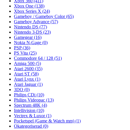
Xbox 360
(411)
Xbox One
(138)
Xbox Series X
(24)
Gameboy / Gameboy Color
(65)
Gameboy Advance
(57)
Nintendo DS
(77)
Nintendo 3-DS
(23)
Gamegear
(16)
Nokia N-Gage
(0)
PSP
(36)
PS Vita
(25)
Commodore 64 / 128
(51)
Amiga 500
(5)
Atari 2600
(35)
Atari ST
(58)
Atari Lynx
(1)
Atari Jaguar
(1)
3DO
(0)
Philips CDi
(10)
Philips Videopac
(13)
Spectrum 48K
(4)
Intellivision
(10)
Vectrex & Luxor
(1)
Pocketspel (Game & Watch mm)
(1)
Okategoriserad
(0)