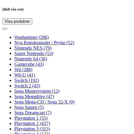
(dolt via css)
Visa produkter
Toggle
navigation
Toggle
navigation
Warhammer
(206)
Nya Retrokonsoler / Prylar
(52)
Nintendo NES
(79)
Super Nintendo
(53)
Nintendo 64
(36)
Gamecube
(43)
Wii
(288)
Wii-U
(41)
Switch
(192)
Switch 2
(43)
Sega Mastersystem
(12)
Sega Megadrive
(47)
Sega Mega-CD / Sega 32-X
(0)
Sega Saturn
(5)
Sega Dreamcast
(7)
Playstation 1
(55)
Playstation 2
(437)
Playstation 3
(315)