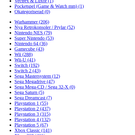
Vectrex & Luxor
(1)
Pocketspel (Game & Watch mm)
(1)
Okategoriserad
(0)
Warhammer
(206)
Nya Retrokonsoler / Prylar
(52)
Nintendo NES
(79)
Super Nintendo
(53)
Nintendo 64
(36)
Gamecube
(43)
Wii
(288)
Wii-U
(41)
Switch
(192)
Switch 2
(43)
Sega Mastersystem
(12)
Sega Megadrive
(47)
Sega Mega-CD / Sega 32-X
(0)
Sega Saturn
(5)
Sega Dreamcast
(7)
Playstation 1
(55)
Playstation 2
(437)
Playstation 3
(315)
Playstation 4
(132)
Playstation 5
(67)
Xbox Classic
(141)