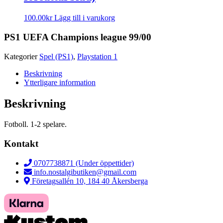
100.00
kr
Lägg till i varukorg
PS1 UEFA Champions league 99/00
Kategorier
Spel (PS1)
,
Playstation 1
Beskrivning
Ytterligare information
Beskrivning
Fotboll. 1-2 spelare.
Kontakt
0707738871 (Under öppettider)
info.nostalgibutiken@gmail.com
Företagsallén 10, 184 40 Åkersberga