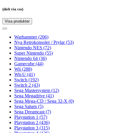
(dolt via css)
Visa produkter
Toggle
navigation
Toggle
navigation
Warhammer
(206)
Nya Retrokonsoler / Prylar
(53)
Nintendo NES
(72)
Super Nintendo
(55)
Nintendo 64
(36)
Gamecube
(44)
Wii
(288)
Wii-U
(41)
Switch
(192)
Switch 2
(43)
Sega Mastersystem
(12)
Sega Megadrive
(41)
Sega Mega-CD / Sega 32-X
(0)
Sega Saturn
(5)
Sega Dreamcast
(7)
Playstation 1
(57)
Playstation 2
(436)
Playstation 3
(315)