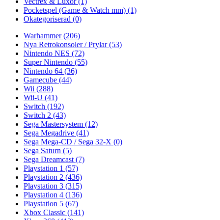
Vectrex & Luxor
(1)
Pocketspel (Game & Watch mm)
(1)
Okategoriserad
(0)
Warhammer
(206)
Nya Retrokonsoler / Prylar
(53)
Nintendo NES
(72)
Super Nintendo
(55)
Nintendo 64
(36)
Gamecube
(44)
Wii
(288)
Wii-U
(41)
Switch
(192)
Switch 2
(43)
Sega Mastersystem
(12)
Sega Megadrive
(41)
Sega Mega-CD / Sega 32-X
(0)
Sega Saturn
(5)
Sega Dreamcast
(7)
Playstation 1
(57)
Playstation 2
(436)
Playstation 3
(315)
Playstation 4
(136)
Playstation 5
(67)
Xbox Classic
(141)