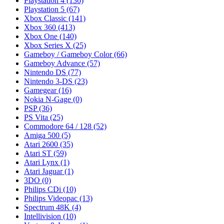
Playstation 4
(136)
Playstation 5
(67)
Xbox Classic
(141)
Xbox 360
(413)
Xbox One
(140)
Xbox Series X
(25)
Gameboy / Gameboy Color
(66)
Gameboy Advance
(57)
Nintendo DS
(77)
Nintendo 3-DS
(23)
Gamegear
(16)
Nokia N-Gage
(0)
PSP
(36)
PS Vita
(25)
Commodore 64 / 128
(52)
Amiga 500
(5)
Atari 2600
(35)
Atari ST
(59)
Atari Lynx
(1)
Atari Jaguar
(1)
3DO
(0)
Philips CDi
(10)
Philips Videopac
(13)
Spectrum 48K
(4)
Intellivision
(10)