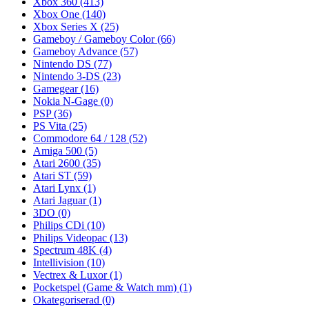
Xbox 360
(413)
Xbox One
(140)
Xbox Series X
(25)
Gameboy / Gameboy Color
(66)
Gameboy Advance
(57)
Nintendo DS
(77)
Nintendo 3-DS
(23)
Gamegear
(16)
Nokia N-Gage
(0)
PSP
(36)
PS Vita
(25)
Commodore 64 / 128
(52)
Amiga 500
(5)
Atari 2600
(35)
Atari ST
(59)
Atari Lynx
(1)
Atari Jaguar
(1)
3DO
(0)
Philips CDi
(10)
Philips Videopac
(13)
Spectrum 48K
(4)
Intellivision
(10)
Vectrex & Luxor
(1)
Pocketspel (Game & Watch mm)
(1)
Okategoriserad
(0)