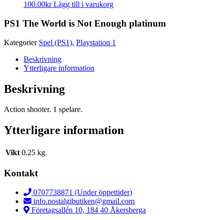
100.00
kr
Lägg till i varukorg
PS1 The World is Not Enough platinum
Kategorier
Spel (PS1)
,
Playstation 1
Beskrivning
Ytterligare information
Beskrivning
Action shooter. 1 spelare.
Ytterligare information
Vikt
0.25 kg
Kontakt
0707738871 (Under öppettider)
info.nostalgibutiken@gmail.com
Företagsallén 10, 184 40 Åkersberga