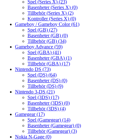
Spel (Series X)
(23)
Basenheter (Series X)
(0)
Tillbehör (Series X)
(2)
Kontroller (Series X)
(0)
Gameboy / Gameboy Color
(61)
Spel (GB)
(27)
Basenheter (GB)
(0)
Tillbehör (GB)
(34)
Gameboy Advance
(59)
Spel (GBA)
(41)
Basenheter (GBA)
(1)
Tillbehör (GBA)
(17)
Nintendo DS
(73)
Spel (DS)
(64)
Basenheter (DS)
(0)
Tillbehör (DS)
(9)
Nintendo 3-DS
(21)
Spel (3DS)
(17)
Basenheter (3DS)
(0)
Tillbehör (3DS)
(4)
Gamegear
(17)
Spel (Gamegear)
(14)
Basenheter (Gamegear)
(0)
Tillbehör (Gamegear)
(3)
Nokia N-Gage
(0)