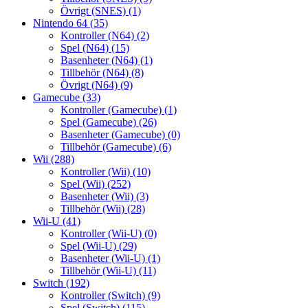
Övrigt (SNES)
(1)
Nintendo 64
(35)
Kontroller (N64)
(2)
Spel (N64)
(15)
Basenheter (N64)
(1)
Tillbehör (N64)
(8)
Övrigt (N64)
(9)
Gamecube
(33)
Kontroller (Gamecube)
(1)
Spel (Gamecube)
(26)
Basenheter (Gamecube)
(0)
Tillbehör (Gamecube)
(6)
Wii
(288)
Kontroller (Wii)
(10)
Spel (Wii)
(252)
Basenheter (Wii)
(3)
Tillbehör (Wii)
(28)
Wii-U
(41)
Kontroller (Wii-U)
(0)
Spel (Wii-U)
(29)
Basenheter (Wii-U)
(1)
Tillbehör (Wii-U)
(11)
Switch
(192)
Kontroller (Switch)
(9)
Spel (Switch)
(115)