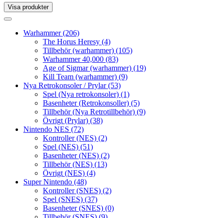
Visa produkter
Toggle
navigation
Toggle
navigation
Warhammer
(206)
The Horus Heresy
(4)
Tillbehör (warhammer)
(105)
Warhammer 40,000
(83)
Age of Sigmar (warhammer)
(19)
Kill Team (warhammer)
(9)
Nya Retrokonsoler / Prylar
(53)
Spel (Nya retrokonsoler)
(1)
Basenheter (Retrokonsoller)
(5)
Tillbehör (Nya Retrotillbehör)
(9)
Övrigt (Prylar)
(38)
Nintendo NES
(72)
Kontroller (NES)
(2)
Spel (NES)
(51)
Basenheter (NES)
(2)
Tillbehör (NES)
(13)
Övrigt (NES)
(4)
Super Nintendo
(48)
Kontroller (SNES)
(2)
Spel (SNES)
(37)
Basenheter (SNES)
(0)
Tillbehör (SNES)
(9)