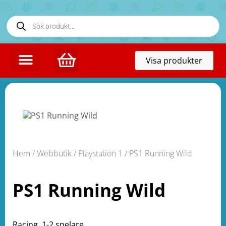
Toggl
Visa produkter
naviga
Hem
/
Webbutik
/
Playstation 1
/ PS1 Running Wild
PS1 Running Wild
Racing. 1-2 spelare.